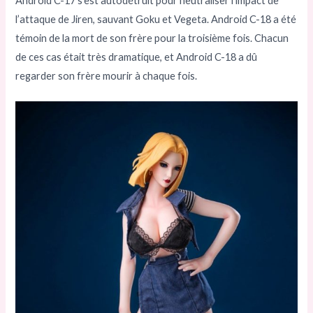
Android C-17 s’est autodétruit pour neutraliser l’impact de
l’attaque de Jiren, sauvant Goku et Vegeta. Android C-18 a été
témoin de la mort de son frère pour la troisième fois. Chacun
de ces cas était très dramatique, et Android C-18 a dû
regarder son frère mourir à chaque fois.