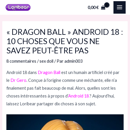
Aller
Navigation
MAI
0,00
€
au
des
ME
contenu
articles
« DRAGON BALL » ANDROID 18 :
10 CHOSES QUE VOUS NE
SAVEZ PEUT-ÊTRE PAS
8 commentaires
/
sex doll
/ Par
admin003
Android 18 dans
Dragon Ball
est un humain artificiel créé par
le
Dr Gero
. Conçue à l’origine comme une méchante, elle n’a
finalement pas fait beaucoup de mal. Alors, quelles sont les
choses intéressantes à propos d’
Android 18
? Aujourd’hui,
laissez Loribear partager dix choses à son sujet.