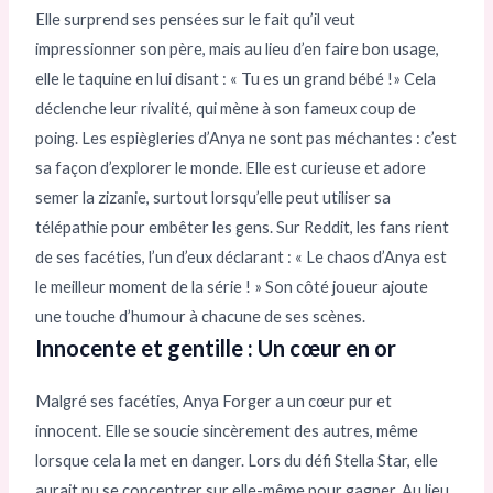
Elle surprend ses pensées sur le fait qu’il veut
impressionner son père, mais au lieu d’en faire bon usage,
elle le taquine en lui disant : « Tu es un grand bébé !» Cela
déclenche leur rivalité, qui mène à son fameux coup de
poing. Les espiègleries d’Anya ne sont pas méchantes : c’est
sa façon d’explorer le monde. Elle est curieuse et adore
semer la zizanie, surtout lorsqu’elle peut utiliser sa
télépathie pour embêter les gens. Sur Reddit, les fans rient
de ses facéties, l’un d’eux déclarant : « Le chaos d’Anya est
le meilleur moment de la série ! » Son côté joueur ajoute
une touche d’humour à chacune de ses scènes.
Innocente et gentille : Un cœur en or
Malgré ses facéties, Anya Forger a un cœur pur et
innocent. Elle se soucie sincèrement des autres, même
lorsque cela la met en danger. Lors du défi Stella Star, elle
aurait pu se concentrer sur elle-même pour gagner. Au lieu