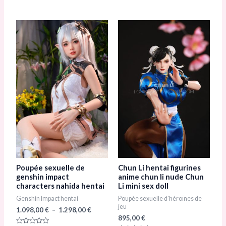
u
s
r
u
5
r
5
Plage
Ce
Ce
de
produit
prod
prix :
1.098,00 €
a
a
à
1.298,00 €
plusieurs
plusi
variations.
varia
Les
Les
options
opti
peuvent
peuv
être
être
choisies
chois
sur
sur
Poupée sexuelle de
Chun Li hentai figurines
la
la
genshin impact
anime chun li nude Chun
characters nahida hentai
Li mini sex doll
page
page
Genshin Impact hentai
Poupée sexuelle d'héroïnes de
du
du
jeu
1.098,00
€
–
1.298,00
€
produit
prod
895,00
€