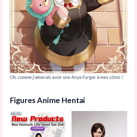
Oh, comme j’aimerais avoir une Anya Forger à mes côtés !
Figures Anime Hentai
Plage
Plage
Ce
Ce
de
de
produit
prod
prix :
prix :
1.326,00 €
1.326,00 €
a
a
à
à