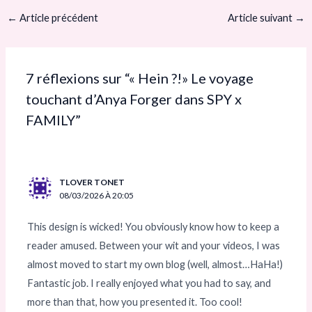
←
Article précédent
Article suivant
→
7 réflexions sur “« Hein ?!» Le voyage
touchant d’Anya Forger dans SPY x
FAMILY”
TLOVER TONET
08/03/2026 À 20:05
This design is wicked! You obviously know how to keep a
reader amused. Between your wit and your videos, I was
almost moved to start my own blog (well, almost…HaHa!)
Fantastic job. I really enjoyed what you had to say, and
more than that, how you presented it. Too cool!