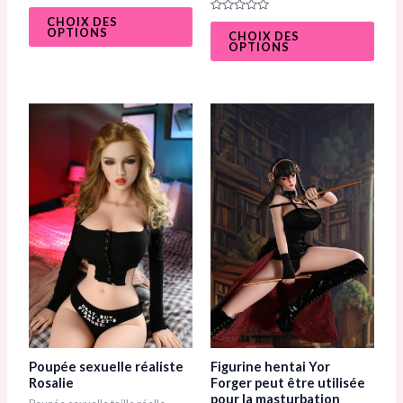
N
o
CHOIX DES
N
t
OPTIONS
o
CHOIX DES
e
t
OPTIONS
0
e
s
0
u
s
r
u
5
r
5
Poupée sexuelle réaliste
Figurine hentai Yor
Rosalie
Forger peut être utilisée
pour la masturbation