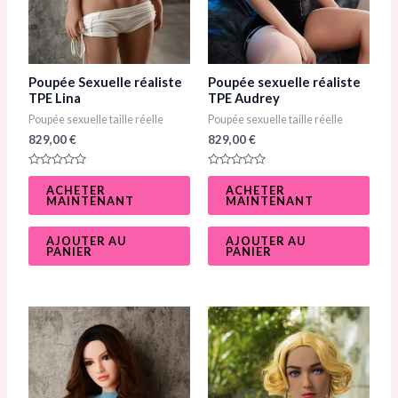
Poupée Sexuelle réaliste
Poupée sexuelle réaliste
TPE Lina
TPE Audrey​
Poupée sexuelle taille réelle
Poupée sexuelle taille réelle
829,00
€
829,00
€
N
N
o
o
ACHETER
ACHETER
t
t
MAINTENANT
MAINTENANT
e
e
0
0
s
s
u
u
AJOUTER AU
AJOUTER AU
r
r
PANIER
PANIER
5
5