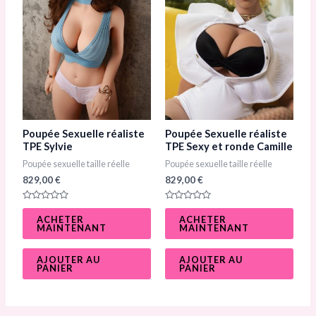
Poupée Sexuelle réaliste
Poupée Sexuelle réaliste
TPE Sylvie
TPE Sexy et ronde Camille​
Poupée sexuelle taille réelle
Poupée sexuelle taille réelle
829,00
€
829,00
€
N
N
o
o
ACHETER
ACHETER
t
t
MAINTENANT
MAINTENANT
e
e
0
0
s
s
u
u
AJOUTER AU
AJOUTER AU
r
r
PANIER
PANIER
5
5