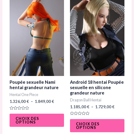
de
de
produit
prod
prix :
prix :
1.326,00 €
1.185,00 €
a
a
à
à
1.849,00 €
1.729,00 €
plusieurs
plusi
variations.
varia
Les
Les
options
opti
peuvent
peuv
être
être
choisies
chois
sur
sur
Poupée sexuelle Nami
Android 18 hentai Poupée
la
la
hentai grandeur nature
sexuelle en silicone
grandeur nature
Hentai One Piece
page
page
Dragon Ball Hentai
1.326,00
€
–
1.849,00
€
du
du
1.185,00
€
–
1.729,00
€
produit
prod
N
o
CHOIX DES
N
t
OPTIONS
o
CHOIX DES
e
t
OPTIONS
0
e
s
0