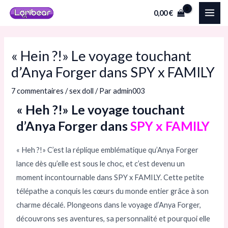
Aller
Navigation
MAI
0,00
€
au
des
ME
contenu
articles
« Hein ?!» Le voyage touchant
d’Anya Forger dans SPY x FAMILY
7 commentaires
/
sex doll
/ Par
admin003
« Heh ?!» Le voyage touchant
d’Anya Forger dans
SPY x FAMILY
« Heh ?!» C’est la réplique emblématique qu’Anya Forger
lance dès qu’elle est sous le choc, et c’est devenu un
moment incontournable dans SPY x FAMILY. Cette petite
télépathe a conquis les cœurs du monde entier grâce à son
charme décalé. Plongeons dans le voyage d’Anya Forger,
découvrons ses aventures, sa personnalité et pourquoi elle