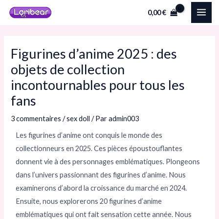
Aller
Navigation
MAI
0,00
€
au
des
ME
contenu
articles
Figurines d’anime 2025 : des
objets de collection
incontournables pour tous les
fans
3 commentaires
/
sex doll
/ Par
admin003
Les figurines d’anime ont conquis le monde des
collectionneurs en 2025. Ces pièces époustouflantes
donnent vie à des personnages emblématiques. Plongeons
dans l’univers passionnant des figurines d’anime. Nous
examinerons d’abord la croissance du marché en 2024.
Ensuite, nous explorerons 20 figurines d’anime
emblématiques qui ont fait sensation cette année. Nous