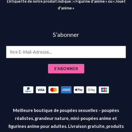
L'étiquette de notre produit indique : « Figurine d'anime » ou « Jouet
d'anime »
S’abonner
E
m
a
S’ABONNER
i
l
*
Meilleure boutique de poupées sexuelles – poupées
réalistes, grandeur nature, mini-poupées anime et
figurines anime pour adultes. Livraison gratuite, produits