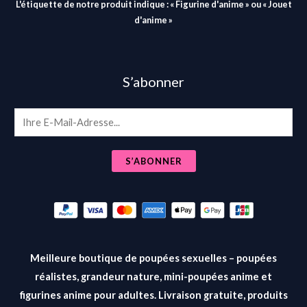
L'étiquette de notre produit indique : « Figurine d'anime » ou « Jouet
d'anime »
S’abonner
E
m
a
S’ABONNER
i
l
*
Meilleure boutique de poupées sexuelles – poupées
réalistes, grandeur nature, mini-poupées anime et
figurines anime pour adultes. Livraison gratuite, produits