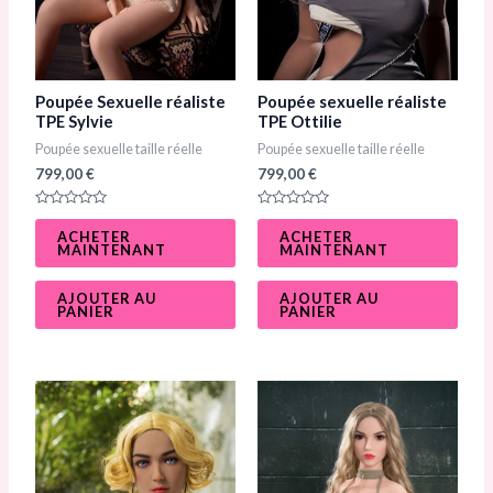
Poupée Sexuelle réaliste
Poupée sexuelle réaliste
TPE Sylvie
TPE Ottilie
Poupée sexuelle taille réelle
Poupée sexuelle taille réelle
799,00
€
799,00
€
N
N
o
o
ACHETER
ACHETER
t
t
MAINTENANT
MAINTENANT
e
e
0
0
s
s
u
u
AJOUTER AU
AJOUTER AU
r
r
PANIER
PANIER
5
5