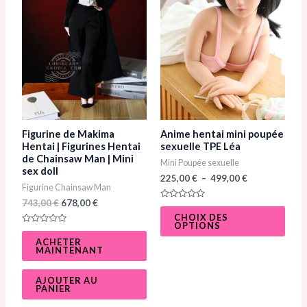
varia
Les
opti
peuv
être
chois
sur
Figurine de Makima
Anime hentai mini poupée
la
Hentai | Figurines Hentai
sexuelle TPE Léa
de Chainsaw Man | Mini
Mini Poupée sexuelle
page
sex doll
225,00
€
–
499,00
€
du
Figurine Chainsaw Man
prod
743,00
€
678,00
€
N
o
CHOIX DES
t
OPTIONS
N
e
o
0
ACHETER
t
s
MAINTENANT
e
u
0
r
s
5
u
AJOUTER AU
r
PANIER
5