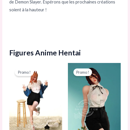
de Demon Slayer. Espérons que les prochaines créations
soient à la hauteur !
Figures Anime Hentai
Le
Le
Le
Le
prix
prix
prix
prix
Promo !
Promo !
initial
actuel
initial
actuel
était :
est :
était :
est :
743,00 €.
678,00 €.
743,00 €.
678,00 €.