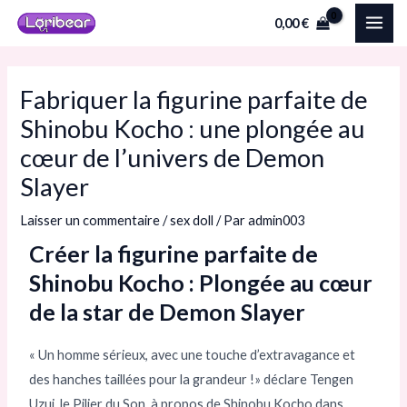
Aller
Navigation
MAI
0,00
€
au
des
ME
contenu
articles
Fabriquer la figurine parfaite de
Shinobu Kocho : une plongée au
cœur de l’univers de Demon
Slayer
Laisser un commentaire
/
sex doll
/ Par
admin003
Créer la figurine parfaite de
Shinobu Kocho : Plongée au cœur
de la star de Demon Slayer
« Un homme sérieux, avec une touche d’extravagance et
des hanches taillées pour la grandeur !» déclare Tengen
Uzui, le Pilier du Son, à propos de Shinobu Kocho dans