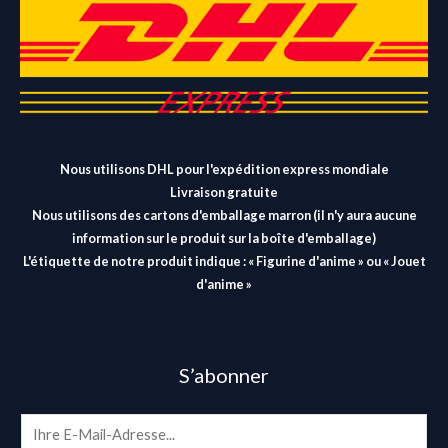
Nous utilisons DHL pour l'expédition express mondiale
Livraison gratuite
Nous utilisons des cartons d'emballage marron (il n'y aura aucune
information sur le produit sur la boîte d'emballage)
L'étiquette de notre produit indique : « Figurine d'anime » ou « Jouet
d'anime »
S’abonner
E