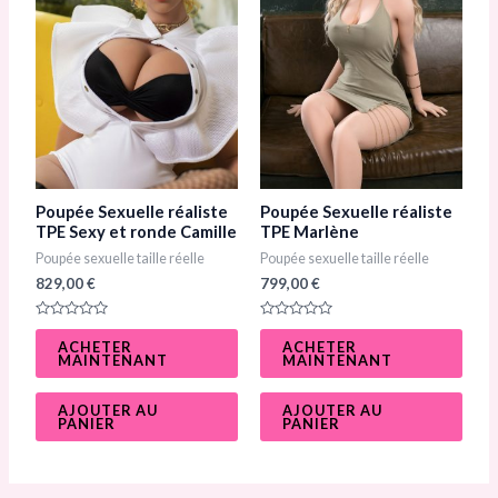
Poupée Sexuelle réaliste
Poupée Sexuelle réaliste
TPE Sexy et ronde Camille​
TPE Marlène​
Poupée sexuelle taille réelle
Poupée sexuelle taille réelle
829,00
€
799,00
€
N
N
o
o
ACHETER
ACHETER
t
t
MAINTENANT
MAINTENANT
e
e
0
0
s
s
u
u
AJOUTER AU
AJOUTER AU
r
r
PANIER
PANIER
5
5