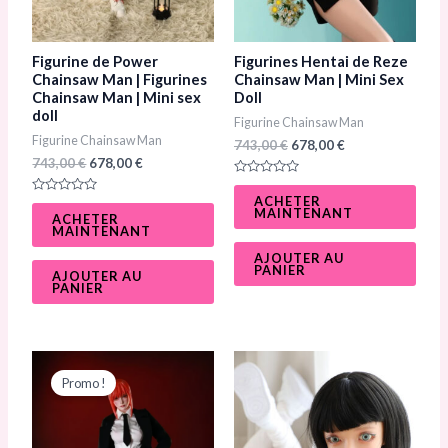
Figurine de Power
Figurines Hentai de Reze
Chainsaw Man | Figurines
Chainsaw Man | Mini Sex
Chainsaw Man | Mini sex
Doll
doll
Figurine Chainsaw Man
Figurine Chainsaw Man
743,00
€
678,00
€
743,00
€
678,00
€
N
o
ACHETER
N
t
MAINTENANT
o
ACHETER
e
t
MAINTENANT
0
e
s
0
u
AJOUTER AU
s
r
PANIER
u
AJOUTER AU
5
r
PANIER
5
Le
Le
Plage
Ce
prix
prix
de
Promo !
prod
initial
actuel
prix :
était :
est :
225,00 €
a
743,00 €.
678,00 €.
à
499,00 €
plusi