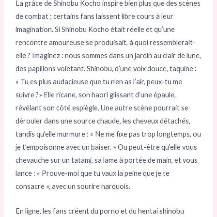
La grâce de Shinobu Kocho inspire bien plus que des scènes
de combat ; certains fans laissent libre cours à leur
imagination. Si Shinobu Kocho était réelle et qu’une
rencontre amoureuse se produisait, à quoi ressemblerait-
elle ? Imaginez : nous sommes dans un jardin au clair de lune,
des papillons voletant. Shinobu, d’une voix douce, taquine :
« Tu es plus audacieuse que tu n’en as l’air, peux-tu me
suivre ?» Elle ricane, son haori glissant d’une épaule,
révélant son côté espiègle. Une autre scène pourrait se
dérouler dans une source chaude, les cheveux détachés,
tandis qu’elle murmure : « Ne me fixe pas trop longtemps, ou
je t’empoisonne avec un baiser. » Ou peut-être qu’elle vous
chevauche sur un tatami, sa lame à portée de main, et vous
lance : « Prouve-moi que tu vaux la peine que je te
consacre », avec un sourire narquois.
En ligne, les fans créent du porno et du hentai shinobu