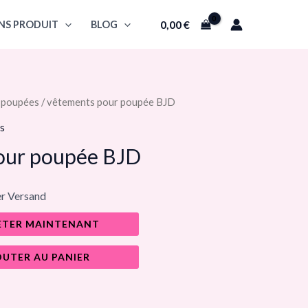
0,00
€
NS PRODUIT
BLOG
 poupées
/ vêtements pour poupée BJD
s
our poupée BJD
er Versand
ETER MAINTENANT
OUTER AU PANIER