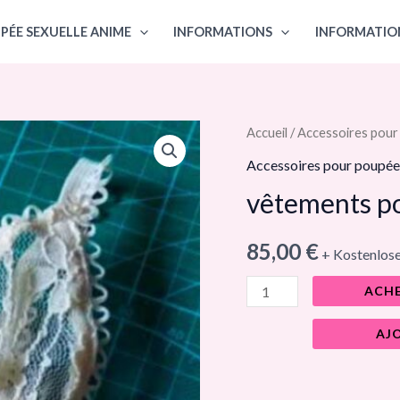
PÉE SEXUELLE ANIME
INFORMATIONS
INFORMATIO
quantité
Accueil
/
Accessoires pour
de
Accessoires pour poupée
vêtements
vêtements p
pour
poupée
85,00
€
+ Kostenlos
BJD
ACH
AJ