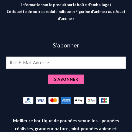
information sur le produit sur la boîte d'emballage)
L'étiquette de notre produit indique : « Figurine d'anime » ou « Jouet
d'anime »
S’abonner
E
m
a
S’ABONNER
i
l
*
Meilleure boutique de poupées sexuelles – poupées
réalistes, grandeur nature, mini-poupées anime et