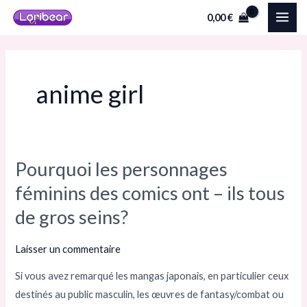
Aller
MAI
0,00
€
au
ME
contenu
anime girl​
Pourquoi les personnages
Pourquoi
les
féminins des comics ont – ils tous
personnages
de gros seins?
féminins
des
Laisser un commentaire
comics
Si vous avez remarqué les mangas japonais, en particulier ceux
ont
destinés au public masculin, les œuvres de fantasy/combat ou
–