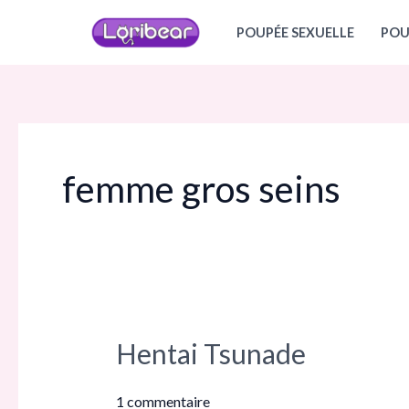
Aller
POUPÉE SEXUELLE
POU
au
contenu
femme gros seins
Hentai Tsunade
Hentai
Tsunade
1 commentaire