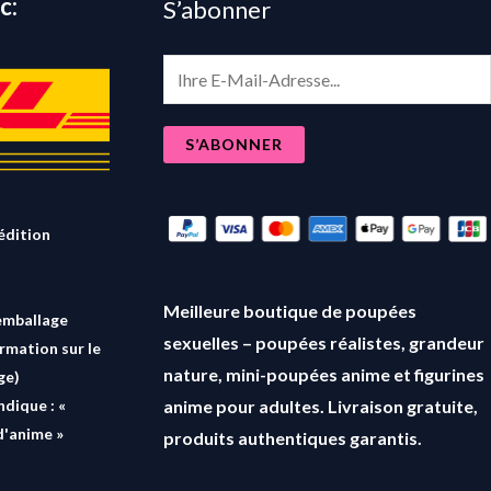
c:
S’abonner
E
m
a
S’ABONNER
i
l
*
édition
Meilleure boutique de poupées
emballage
sexuelles – poupées réalistes, grandeur
ormation sur le
nature, mini-poupées anime et figurines
ge)
anime pour adultes. Livraison gratuite,
ndique : «
d'anime »
produits authentiques garantis.