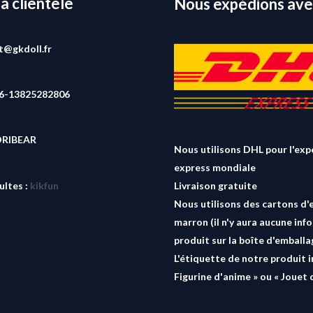
la clientèle
Nous expédions ave
rt@gkdoll.fr
86-13825282806
ORIBEAR
Nous utilisons DHL pour l'exp
express mondiale
ultes :
kikfun
Livraison gratuite
Nous utilisons des cartons d'
marron (il n'y aura aucune inf
produit sur la boîte d'emballa
L'étiquette de notre produit i
Figurine d'anime » ou « Jouet 