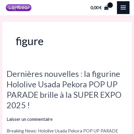
Aller
MAI
0,00
€
au
ME
contenu
figure
Dernières nouvelles : la figurine
Dernières
nouvelles
Hololive Usada Pekora POP UP
:
PARADE brille à la SUPER EXPO
la
2025 !
figurine
Hololive
Laisser un commentaire
Usada
Pekora
Breaking News: Hololive Usada Pekora POP UP PARADE