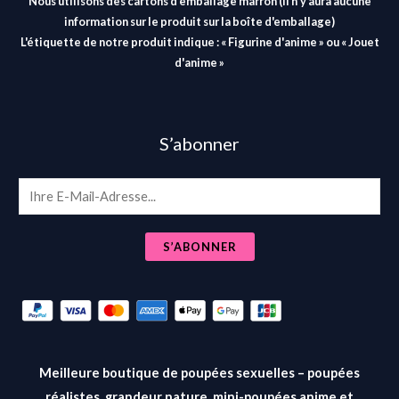
Nous utilisons des cartons d'emballage marron (il n'y aura aucune
information sur le produit sur la boîte d'emballage)
L'étiquette de notre produit indique : « Figurine d'anime » ou « Jouet
d'anime »
S’abonner
E
m
a
S’ABONNER
i
l
*
Meilleure boutique de poupées sexuelles – poupées
réalistes, grandeur nature, mini-poupées anime et