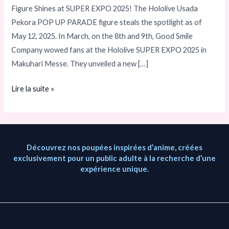
POP
Figure Shines at SUPER EXPO 2025! The Hololive Usada
UP
Pekora POP UP PARADE figure steals the spotlight as of
PARADE
May 12, 2025. In March, on the 8th and 9th, Good Smile
brille
Company wowed fans at the Hololive SUPER EXPO 2025 in
à
Makuhari Messe. They unveiled a new […]
la
SUPER
Lire la suite »
EXPO
2025
!
Découvrez nos poupées inspirées d’anime, créées
exclusivement pour un public adulte à la recherche d’une
expérience unique.