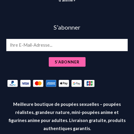
d'anime »
S’abonner
E
m
a
S’ABONNER
i
l
*
Meilleure boutique de poupées sexuelles – poupées
réalistes, grandeur nature, mini-poupées anime et
figurines anime pour adultes. Livraison gratuite, produits
authentiques garantis.