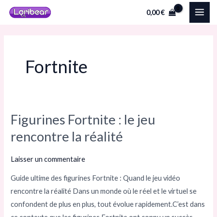
Aller
MAI
0,00
€
au
ME
contenu
Fortnite
Figurines Fortnite : le jeu
Figurines
Fortnite :
rencontre la réalité
le
jeu
Laisser un commentaire
rencontre
Guide ultime des figurines Fortnite : Quand le jeu vidéo
la
rencontre la réalité Dans un monde où le réel et le virtuel se
réalité
confondent de plus en plus, tout évolue rapidement.C’est dans