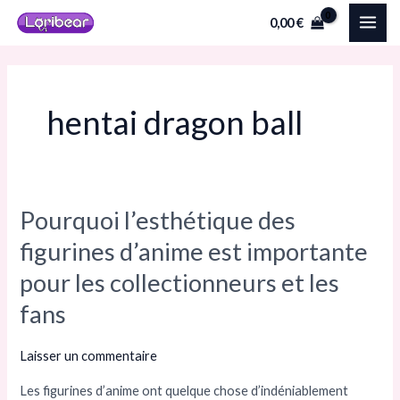
Aller
MAI
0,00
€
au
ME
contenu
hentai dragon ball
Pourquoi l’esthétique des
Pourquoi
l’esthétique
figurines d’anime est importante
des
pour les collectionneurs et les
figurines
fans
d’anime
est
Laisser un commentaire
importante
pour
Les figurines d’anime ont quelque chose d’indéniablement