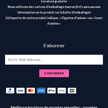
Livraison gratuite
Nous utilisons des cartons d'emballage marron (il n'y aura aucune
information sur le produit sur la boîte d'emballage)
L'étiquette de notre produit indique : « Figurine d'anime » ou « Jouet
d'anime »
S’abonner
E
m
a
S’ABONNER
i
l
*
Meilleure boutique de poupées sexuelles – poupées