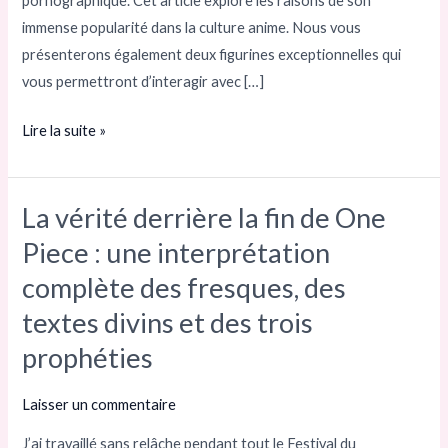
pornographique. Cet article explore les raisons de son
immense popularité dans la culture anime. Nous vous
présenterons également deux figurines exceptionnelles qui
vous permettront d’interagir avec […]
Lire la suite »
La vérité derrière la fin de One
La
vérité
Piece : une interprétation
derrière
complète des fresques, des
la
textes divins et des trois
fin
de
prophéties
One
Piece
Laisser un commentaire
:
J’ai travaillé sans relâche pendant tout le Festival du