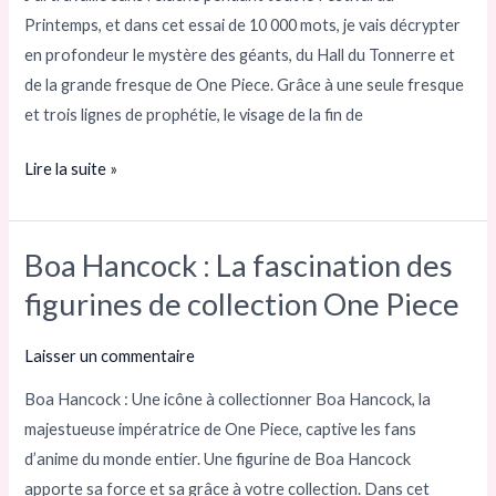
une
Printemps, et dans cet essai de 10 000 mots, je vais décrypter
interprétation
en profondeur le mystère des géants, du Hall du Tonnerre et
complète
de la grande fresque de One Piece. Grâce à une seule fresque
des
et trois lignes de prophétie, le visage de la fin de
fresques,
des
Lire la suite »
textes
divins
et
Boa Hancock : La fascination des
Boa
des
Hancock :
figurines de collection One Piece
trois
La
prophéties
fascination
Laisser un commentaire
des
Boa Hancock : Une icône à collectionner Boa Hancock, la
figurines
majestueuse impératrice de One Piece, captive les fans
de
d’anime du monde entier. Une figurine de Boa Hancock
collection
apporte sa force et sa grâce à votre collection. Dans cet