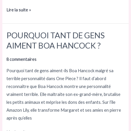
DÉRIVÉ
Lire la suite »
POURQUOI TANT DE GENS
POURQUOI
TANT
AIMENT BOA HANCOCK ?
DE
GENS
8 commentaires
AIMENT
Pourquoi tant de gens aiment-ils Boa Hancock malgré sa
BOA
terrible personnalité dans One Piece ? Il faut d’abord
HANCOCK
reconnaître que Boa Hancock montre une personnalité
?
vraiment terrible. Elle maltraite son ex-grand-mère, brutalise
les petits animaux et méprise les dons des enfants. Sur l’île
Amazon Lily, elle transforme Margaret et ses amies en pierre
après qu’elles