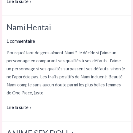
Lire la suite »
Nami Hentai
Nami
Hentai
1 commentaire
Pourquoi tant de gens aiment Nami ? Je décide si j’aime un
personnage en comparant ses qualités à ses défauts. J’aime
un personnage si ses qualités surpassent ses défauts, sinon je
ne l’apprécie pas. Les traits positifs de Nami incluent: Beauté
Nami compte sans aucun doute parmi les plus belles femmes
de One Piece, juste
Lire la suite »
ANIME