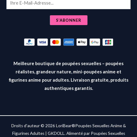
E
m
a
S’ABONNER
i
l
*
Meilleure boutique de poupées sexuelles – poupées
réalistes, grandeur nature, mini-poupées anime et
figurines anime pour adultes. Livraison gratuite, produits
authentiques garantis.
Droits d'auteur © 2026 LoriBear®Poupées Sexuelles Anime &
Figurines Adultes | GKDOLL. Alimenté par Poupées Sexuelles