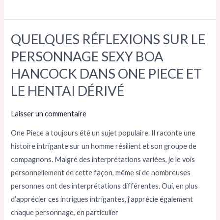
QUELQUES RÉFLEXIONS SUR LE
QUELQUES
RÉFLEXIONS
PERSONNAGE SEXY BOA
SUR
HANCOCK DANS ONE PIECE ET
LE
LE HENTAI DÉRIVÉ
PERSONNAGE
SEXY
Laisser un commentaire
BOA
HANCOCK
One Piece a toujours été un sujet populaire. Il raconte une
DANS
histoire intrigante sur un homme résilient et son groupe de
ONE
compagnons. Malgré des interprétations variées, je le vois
PIECE
personnellement de cette façon, même si de nombreuses
ET
personnes ont des interprétations différentes. Oui, en plus
LE
d’apprécier ces intrigues intrigantes, j’apprécie également
HENTAI
chaque personnage, en particulier