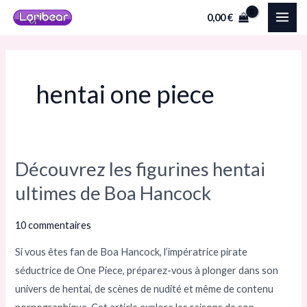
Aller
MAI
0,00
€
au
ME
contenu
hentai one piece
Découvrez les figurines hentai
Découvrez
les
ultimes de Boa Hancock
figurines
hentai
10 commentaires
ultimes
Si vous êtes fan de Boa Hancock, l’impératrice pirate
de
séductrice de One Piece, préparez-vous à plonger dans son
Boa
univers de hentai, de scènes de nudité et même de contenu
Hancock