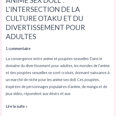
ANIME SEX DOLL :
SEX
L’INTERSECTION DE LA
DOLL
CULTURE OTAKU ET DU
:
DIVERTISSEMENT POUR
L’INTERSECTION
DE
ADULTES
LA
CULTURE
1 commentaire
OTAKU
La convergence entre anime et poupées sexuelles Dans le
ET
domaine du divertissement pour adultes, les mondes de l’anime
DU
et des poupées sexuelles se sont croisés, donnant naissance à
DIVERTISSEMENT
un marché de niche pour les anime sex doll. Ces poupées,
POUR
inspirées de personnages populaires d’anime, de manga et de
ADULTES
jeux vidéo, répondent aux désirs et aux
Lire la suite »