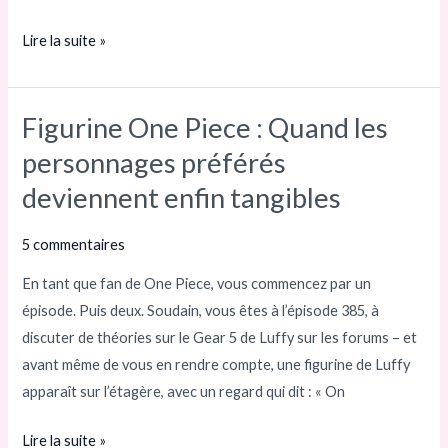
Lire la suite »
Figurine One Piece : Quand les
Figurine
One
personnages préférés
Piece :
deviennent enfin tangibles
Quand
les
5 commentaires
personnages
En tant que fan de One Piece, vous commencez par un
préférés
épisode. Puis deux. Soudain, vous êtes à l’épisode 385, à
deviennent
discuter de théories sur le Gear 5 de Luffy sur les forums – et
enfin
avant même de vous en rendre compte, une figurine de Luffy
tangibles
apparaît sur l’étagère, avec un regard qui dit : « On
Lire la suite »