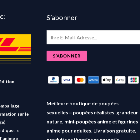
c:
S’abonner
E
m
a
S’ABONNER
i
l
*
édition
Meilleure boutique de poupées
emballage
sexuelles – poupées réalistes, grandeur
ormation sur le
nature, mini-poupées anime et figurines
ge)
anime pour adultes. Livraison gratuite,
ndique : «
d'anime »
produits authentiques garantis.