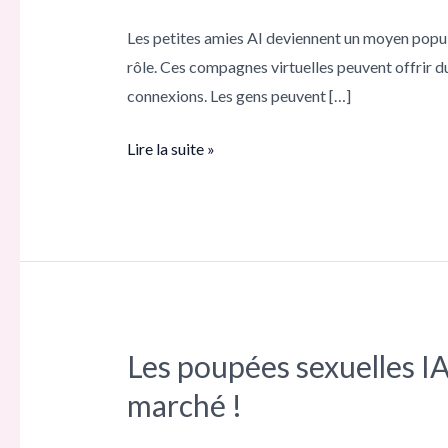
relations
Les petites amies AI deviennent un moyen popula
pouvez-
rôle. Ces compagnes virtuelles peuvent offrir du 
vous
connexions. Les gens peuvent […]
établir
avec
Lire la suite »
une
petite
amie
AI
?
Les poupées sexuelles IA 
Les
poupées
marché !
sexuelles
IA