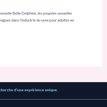
exuelle Belle Delphine, les poupées sexuelles
agues dans l’industrie du sexe pour adultes en
cherche d’une expérience unique.