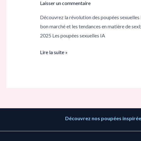
Laisser un commentaire
font
Découvrez la révolution des poupées sexuelles I
chauffer
bon marché et les tendances en matière de sexbo
2025 :
2025 Les poupées sexuelles IA
innovations
réalistes
Lire la suite »
et
buzz
sur
le
marché !
Découvrez nos poupées inspirées