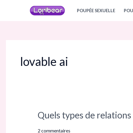
Aller
POUPÉE SEXUELLE
POU
au
contenu
lovable ai
Quels types de relations
Quels
types
de
2 commentaires