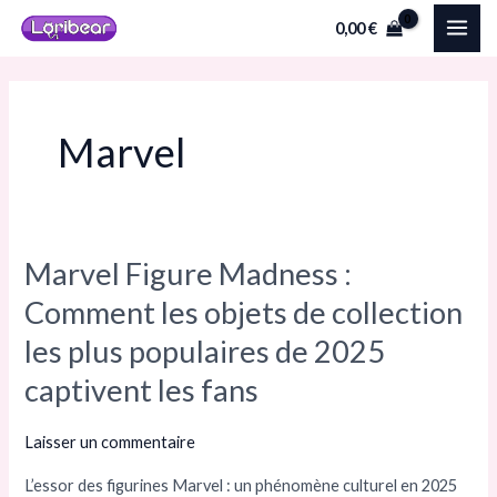
Aller
MAI
0,00
€
au
ME
contenu
Marvel
Marvel Figure Madness :
Marvel
Figure
Comment les objets de collection
Madness :
les plus populaires de 2025
Comment
captivent les fans
les
objets
Laisser un commentaire
de
collection
L’essor des figurines Marvel : un phénomène culturel en 2025