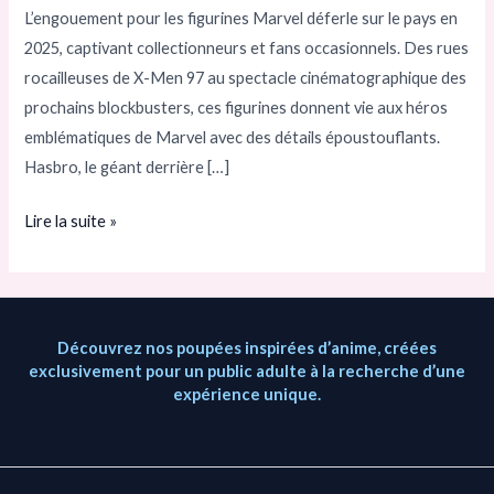
les
L’engouement pour les figurines Marvel déferle sur le pays en
plus
2025, captivant collectionneurs et fans occasionnels. Des rues
populaires
rocailleuses de X-Men 97 au spectacle cinématographique des
de
prochains blockbusters, ces figurines donnent vie aux héros
2025
emblématiques de Marvel avec des détails époustouflants.
captivent
Hasbro, le géant derrière […]
les
fans
Lire la suite »
Découvrez nos poupées inspirées d’anime, créées
exclusivement pour un public adulte à la recherche d’une
expérience unique.