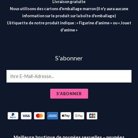
Livraison gratuite
Nous utilisons des cartons d'emballage marron (il n'y aura aucune
information sur le produit sur la boîte d'emballage)
L'étiquette de notre produit indique : « Figurine d'anime » ou « Jouet
d'anime »
S’abonner
E
m
a
S’ABONNER
i
l
*
Meilleure boutique de poupées sexuelles – poupées