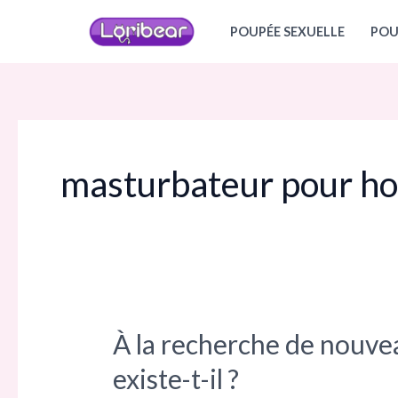
Aller
POUPÉE SEXUELLE
POU
au
contenu
masturbateur pour 
À la recherche de nouve
À
la
existe-t-il ?
recherche