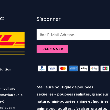
c:
S’abonner
E
m
a
S’ABONNER
i
l
*
édition
Meilleure boutique de poupées
emballage
sexuelles – poupées réalistes, grandeur
ormation sur le
nature, mini-poupées anime et figurines
ge)
ndique : «
anime pour adultes. Livraison gratuite,