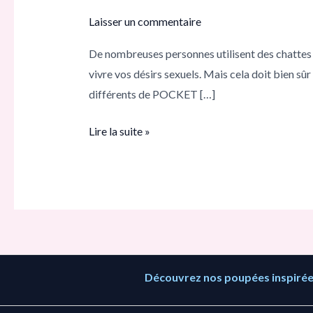
de
Laisser un commentaire
nouveaux
De nombreuses personnes utilisent des chattes 
masturbateur
vivre vos désirs sexuels. Mais cela doit bien sû
homme
différents de POCKET […]
:
quelles
Lire la suite »
autres
chattes
de
poche
existe-
t-
il
Découvrez nos poupées inspirées
?