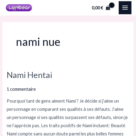
Aller
MAI
0,00
€
au
ME
contenu
nami nue
Nami Hentai
Nami
Hentai
1 commentaire
Pourquoi tant de gens aiment Nami ? Je décide si j’aime un
personnage en comparant ses qualités à ses défauts. J’aime
un personnage si ses qualités surpassent ses défauts, sinon je
ne l’apprécie pas. Les traits positifs de Nami incluent: Beauté
Nami compte sans aucun doute parmi les plus belles femmes