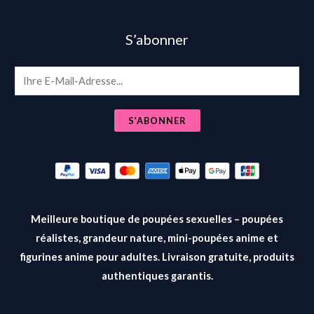
S’abonner
E
m
a
S’ABONNER
i
l
*
Meilleure boutique de poupées sexuelles – poupées
réalistes, grandeur nature, mini-poupées anime et
figurines anime pour adultes. Livraison gratuite, produits
authentiques garantis.