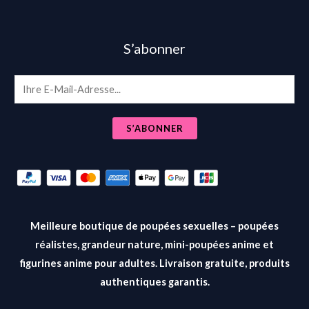
S’abonner
E
m
a
S’ABONNER
i
l
*
Meilleure boutique de poupées sexuelles – poupées
réalistes, grandeur nature, mini-poupées anime et
figurines anime pour adultes. Livraison gratuite, produits
authentiques garantis.