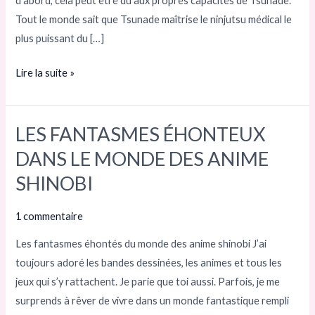
d’abord, cela peut être dû aux propres capacités de Tsunade.
GROS
Tout le monde sait que Tsunade maîtrise le ninjutsu médical le
plus puissant du […]
Lire la suite »
LES FANTASMES ÉHONTEUX
LES
FANTASMES
DANS LE MONDE DES ANIME
ÉHONTEUX
SHINOBI
DANS
LE
1 commentaire
MONDE
Les fantasmes éhontés du monde des anime shinobi J’ai
DES
toujours adoré les bandes dessinées, les animes et tous les
ANIME
jeux qui s’y rattachent. Je parie que toi aussi. Parfois, je me
SHINOBI
surprends à rêver de vivre dans un monde fantastique rempli