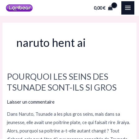
Aller
MAI
0,00
€
au
ME
contenu
naruto hent ai
POURQUOI LES SEINS DES
POURQUOI
LES
TSUNADE SONT-ILS SI GROS
SEINS
DES
Laisser un commentaire
TSUNADE
Dans Naruto, Tsunade a les plus gros seins, mais dans sa
SONT-
jeunesse, elle avait une poitrine plate, ce qui faisait rire Jiraiya.
ILS
Alors, pourquoi sa poitrine a-t-elle autant changé ? Tout
SI