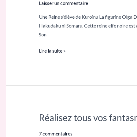
Laisser un commentaire
Discordia
Une Reine s’élève de Kuroinu La figurine Olga 
dévoilée
Hakudaku ni Somaru. Cette reine elfe noire est 
:
Son
le
voyage
Lire la suite »
épique
de
la
reine
noire
jusqu’en
2025
Réalisez tous vos fan
!
Réalisez
tous
vos
7 commentaires