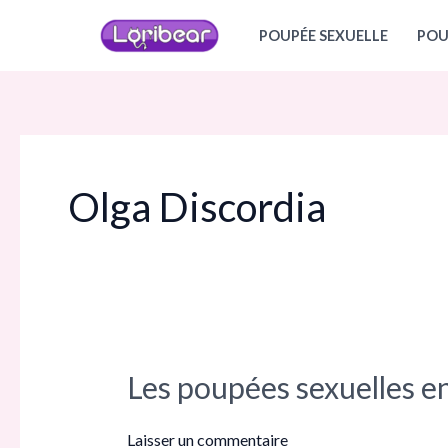
Aller
POUPÉE SEXUELLE
POU
au
contenu
Olga Discordia
Les poupées sexuelles en
Les
poupées
sexuelles
Laisser un commentaire