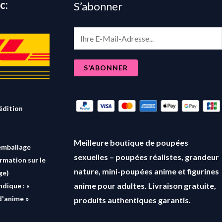
c:
S’abonner
E
m
a
S’ABONNER
i
l
*
édition
Meilleure boutique de poupées
emballage
sexuelles – poupées réalistes, grandeur
ormation sur le
nature, mini-poupées anime et figurines
ge)
anime pour adultes. Livraison gratuite,
ndique : «
d'anime »
produits authentiques garantis.