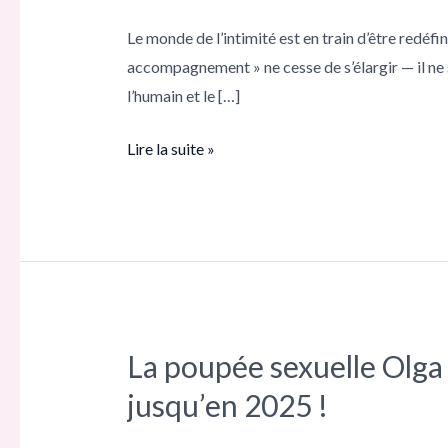
en
Le monde de l’intimité est en train d’être redéfi
tant
accompagnement » ne cesse de s’élargir — il ne s
que
l’humain et le […]
partenaires
:
Lire la suite »
quelles
émotions
suscitent-
elles
?
La poupée sexuelle Olga 
La
poupée
jusqu’en 2025 !
sexuelle
Olga