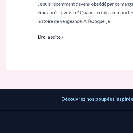
Je suis récemment devenu obsédé par ce manga K
votre
ému après l’avoir lu ? Quand certains comportem
personnage
histoire de vengeance. À l’époque, je
préféré
dans
Lire la suite »
Kuroinu
?
Découvrez nos poupées inspirées