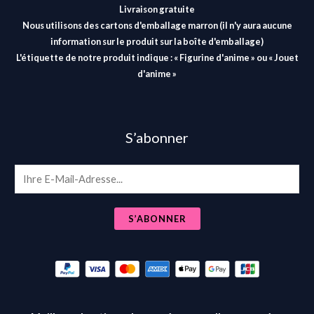
Livraison gratuite
Nous utilisons des cartons d'emballage marron (il n'y aura aucune
information sur le produit sur la boîte d'emballage)
L'étiquette de notre produit indique : « Figurine d'anime » ou « Jouet
d'anime »
S’abonner
E
m
a
S’ABONNER
i
l
*