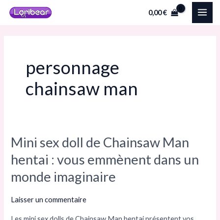
Aller
MAI
0,00
€
au
ME
contenu
personnage
chainsaw man
Mini sex doll de Chainsaw Man
Mini
sex
hentai : vous emmènent dans un
doll
monde imaginaire
de
Chainsaw
Laisser un commentaire
Man
Les mini sex dolls de Chainsaw Man hentai présentent vos
hentai