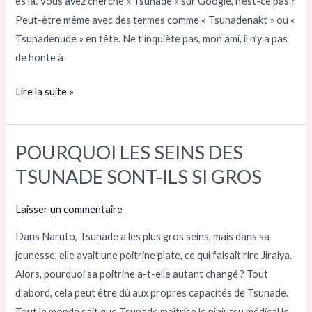
es là. Vous avez cherché « Tsunade » sur Google, n’est-ce pas ?
redéfini
Peut-être même avec des termes comme « Tsunadenakt » ou «
la
Tsunadenude » en tête. Ne t’inquiète pas, mon ami, il n’y a pas
force
de honte à
et
la
Lire la suite »
beauté
POURQUOI LES SEINS DES
POURQUOI
LES
TSUNADE SONT-ILS SI GROS
SEINS
DES
Laisser un commentaire
TSUNADE
Dans Naruto, Tsunade a les plus gros seins, mais dans sa
SONT-
jeunesse, elle avait une poitrine plate, ce qui faisait rire Jiraiya.
ILS
Alors, pourquoi sa poitrine a-t-elle autant changé ? Tout
SI
d’abord, cela peut être dû aux propres capacités de Tsunade.
GROS
Tout le monde sait que Tsunade maîtrise le ninjutsu médical le