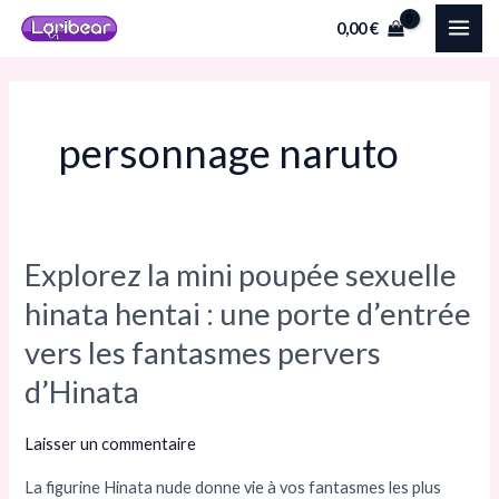
Aller
MAI
0,00
€
au
ME
contenu
personnage naruto
Explorez la mini poupée sexuelle
Explorez
la
hinata hentai : une porte d’entrée
mini
vers les fantasmes pervers
poupée
d’Hinata
sexuelle
hinata
Laisser un commentaire
hentai :
une
La figurine Hinata nude donne vie à vos fantasmes les plus