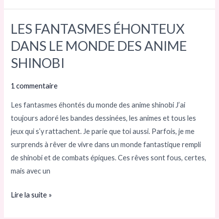
LES FANTASMES ÉHONTEUX
LES
FANTASMES
DANS LE MONDE DES ANIME
ÉHONTEUX
SHINOBI
DANS
LE
1 commentaire
MONDE
Les fantasmes éhontés du monde des anime shinobi J’ai
DES
toujours adoré les bandes dessinées, les animes et tous les
ANIME
jeux qui s’y rattachent. Je parie que toi aussi. Parfois, je me
SHINOBI
surprends à rêver de vivre dans un monde fantastique rempli
de shinobi et de combats épiques. Ces rêves sont fous, certes,
mais avec un
Lire la suite »