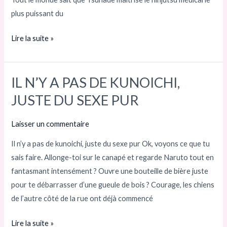
plus puissant du
Lire la suite »
IL N’Y A PAS DE KUNOICHI,
IL
N’Y
JUSTE DU SEXE PUR
A
PAS
Laisser un commentaire
DE
Il n’y a pas de kunoichi, juste du sexe pur Ok, voyons ce que tu
KUNOICHI,
sais faire. Allonge-toi sur le canapé et regarde Naruto tout en
JUSTE
fantasmant intensément ? Ouvre une bouteille de bière juste
DU
pour te débarrasser d’une gueule de bois ? Courage, les chiens
SEXE
de l’autre côté de la rue ont déjà commencé
PUR
Lire la suite »