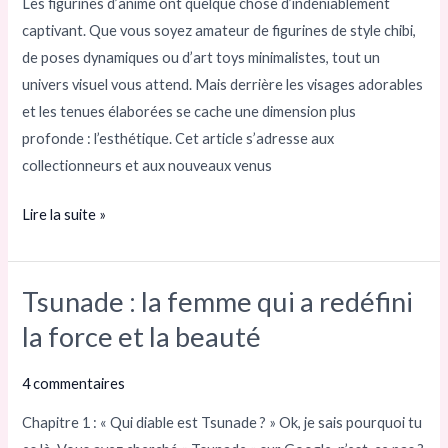
Les figurines d’anime ont quelque chose d’indéniablement
les
captivant. Que vous soyez amateur de figurines de style chibi,
collectionneurs
de poses dynamiques ou d’art toys minimalistes, tout un
et
univers visuel vous attend. Mais derrière les visages adorables
les
et les tenues élaborées se cache une dimension plus
fans
profonde : l’esthétique. Cet article s’adresse aux
collectionneurs et aux nouveaux venus
Lire la suite »
Tsunade : la femme qui a redéfini
Tsunade
:
la force et la beauté
la
femme
4 commentaires
qui
Chapitre 1 : « Qui diable est Tsunade ? » Ok, je sais pourquoi tu
a