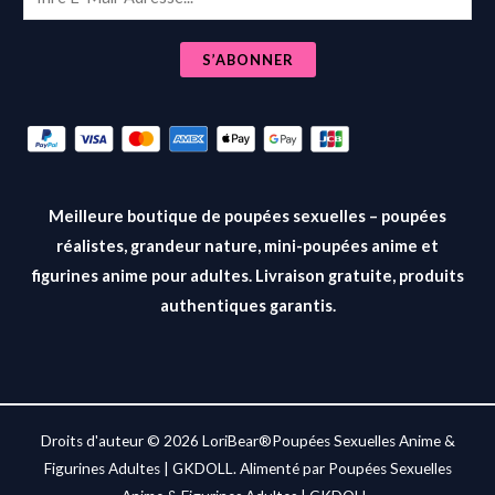
m
a
S’ABONNER
i
l
*
Meilleure boutique de poupées sexuelles – poupées
réalistes, grandeur nature, mini-poupées anime et
figurines anime pour adultes. Livraison gratuite, produits
authentiques garantis.
Droits d'auteur © 2026 LoriBear®Poupées Sexuelles Anime &
Figurines Adultes | GKDOLL. Alimenté par Poupées Sexuelles