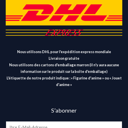
Nous utilisons DHL pour l'expédition express mondiale
Livraison gratuite
Nous utilisons des cartons d'emballage marron (il n'y aura aucune
information sur le produit sur la boîte d'emballage)
L'étiquette de notre produit indique : « Figurine d'anime » ou « Jouet
d'anime »
S’abonner
E