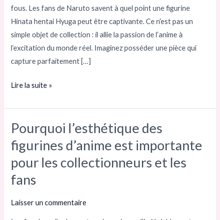
porte
fous. Les fans de Naruto savent à quel point une figurine
d’entrée
Hinata hentai Hyuga peut être captivante. Ce n’est pas un
vers
simple objet de collection : il allie la passion de l’anime à
les
l’excitation du monde réel. Imaginez posséder une pièce qui
fantasmes
capture parfaitement […]
pervers
d’Hinata
Lire la suite »
Pourquoi l’esthétique des
Pourquoi
l’esthétique
figurines d’anime est importante
des
pour les collectionneurs et les
figurines
fans
d’anime
est
Laisser un commentaire
importante
pour