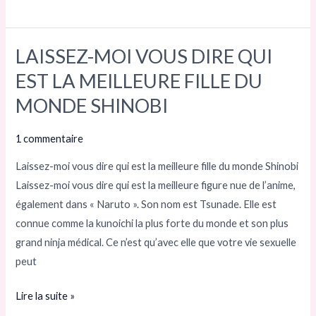
LAISSEZ-MOI VOUS DIRE QUI
LAISSEZ-
MOI
EST LA MEILLEURE FILLE DU
VOUS
MONDE SHINOBI
DIRE
QUI
1 commentaire
EST
Laissez-moi vous dire qui est la meilleure fille du monde Shinobi
LA
Laissez-moi vous dire qui est la meilleure figure nue de l’anime,
MEILLEURE
également dans « Naruto ». Son nom est Tsunade. Elle est
FILLE
connue comme la kunoichi la plus forte du monde et son plus
DU
grand ninja médical. Ce n’est qu’avec elle que votre vie sexuelle
MONDE
peut
SHINOBI
Lire la suite »