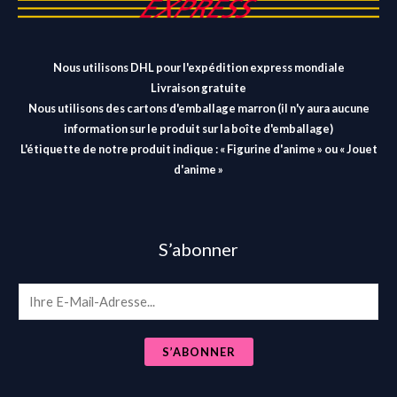
Nous utilisons DHL pour l'expédition express mondiale
Livraison gratuite
Nous utilisons des cartons d'emballage marron (il n'y aura aucune
information sur le produit sur la boîte d'emballage)
L'étiquette de notre produit indique : « Figurine d'anime » ou « Jouet
d'anime »
S’abonner
E
m
a
S’ABONNER
i
l