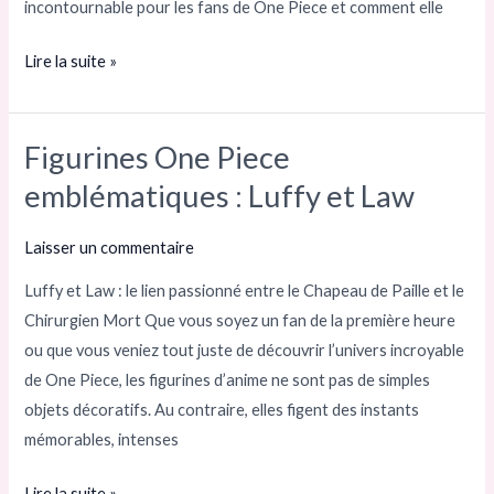
incontournable pour les fans de One Piece et comment elle
Lire la suite »
Figurines One Piece
Figurines
One
emblématiques : Luffy et Law
Piece
emblématiques
Laisser un commentaire
:
Luffy et Law : le lien passionné entre le Chapeau de Paille et le
Luffy
Chirurgien Mort Que vous soyez un fan de la première heure
et
ou que vous veniez tout juste de découvrir l’univers incroyable
Law
de One Piece, les figurines d’anime ne sont pas de simples
objets décoratifs. Au contraire, elles figent des instants
mémorables, intenses
Lire la suite »