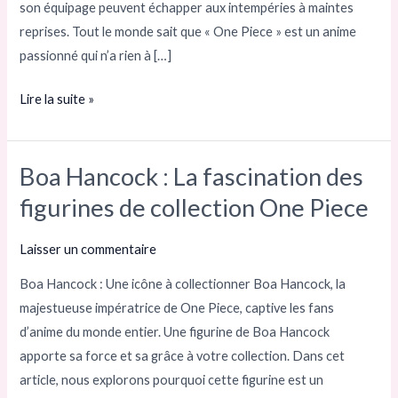
son équipage peuvent échapper aux intempéries à maintes
reprises. Tout le monde sait que « One Piece » est un anime
passionné qui n’a rien à […]
Lire la suite »
Boa Hancock : La fascination des
Boa
Hancock :
figurines de collection One Piece
La
fascination
Laisser un commentaire
des
Boa Hancock : Une icône à collectionner Boa Hancock, la
figurines
majestueuse impératrice de One Piece, captive les fans
de
d’anime du monde entier. Une figurine de Boa Hancock
collection
apporte sa force et sa grâce à votre collection. Dans cet
One
article, nous explorons pourquoi cette figurine est un
Piece