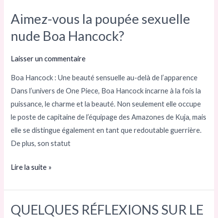
Aimez-vous la poupée sexuelle
Aimez-
vous
nude Boa Hancock?
la
poupée
Laisser un commentaire
sexuelle
Boa Hancock : Une beauté sensuelle au-delà de l’apparence
nude
Dans l’univers de One Piece, Boa Hancock incarne à la fois la
Boa
puissance, le charme et la beauté. Non seulement elle occupe
Hancock?
le poste de capitaine de l’équipage des Amazones de Kuja, mais
elle se distingue également en tant que redoutable guerrière.
De plus, son statut
Lire la suite »
QUELQUES RÉFLEXIONS SUR LE
QUELQUES