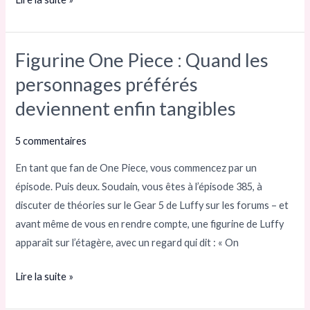
Figurine One Piece : Quand les
Figurine
One
personnages préférés
Piece :
deviennent enfin tangibles
Quand
les
5 commentaires
personnages
En tant que fan de One Piece, vous commencez par un
préférés
épisode. Puis deux. Soudain, vous êtes à l’épisode 385, à
deviennent
discuter de théories sur le Gear 5 de Luffy sur les forums – et
enfin
avant même de vous en rendre compte, une figurine de Luffy
tangibles
apparaît sur l’étagère, avec un regard qui dit : « On
Lire la suite »