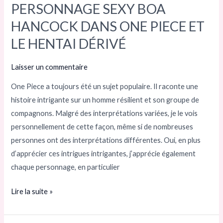
RÉFLEXIONS
PERSONNAGE SEXY BOA
SUR
HANCOCK DANS ONE PIECE ET
LE
LE HENTAI DÉRIVÉ
PERSONNAGE
SEXY
Laisser un commentaire
BOA
HANCOCK
One Piece a toujours été un sujet populaire. Il raconte une
DANS
histoire intrigante sur un homme résilient et son groupe de
ONE
compagnons. Malgré des interprétations variées, je le vois
PIECE
personnellement de cette façon, même si de nombreuses
ET
personnes ont des interprétations différentes. Oui, en plus
LE
d’apprécier ces intrigues intrigantes, j’apprécie également
HENTAI
chaque personnage, en particulier
DÉRIVÉ
Lire la suite »