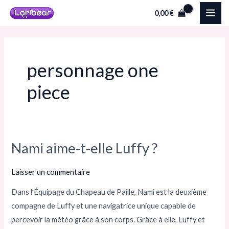
Aller
MAI
0,00
€
au
ME
contenu
personnage one
piece
Nami aime-t-elle Luffy ?
Nami
aime-
Laisser un commentaire
t-
elle
Dans l’Équipage du Chapeau de Paille, Nami est la deuxième
Luffy ?
compagne de Luffy et une navigatrice unique capable de
percevoir la météo grâce à son corps. Grâce à elle, Luffy et