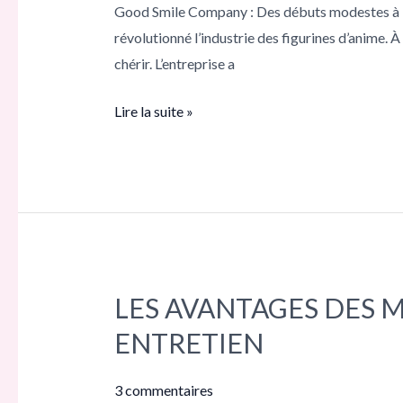
Good Smile Company : Des débuts modestes à la
débuts
révolutionné l’industrie des figurines d’anime. À
modestes
chérir. L’entreprise a
à
la
Lire la suite »
légende
des
personnages
d’anime
LES AVANTAGES DES M
LES
AVANTAGES
ENTRETIEN
DES
MINI-
3 commentaires