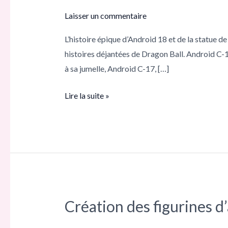
et
Laisser un commentaire
la
L’histoire épique d’Android 18 et de la statue de
statue
histoires déjantées de Dragon Ball. Android C-
de
à sa jumelle, Android C-17, […]
Cell
dévoilés :
Lire la suite »
une
plongée
dans
les
légendes
de
Dragon
Création des figurines d
Ball !
Création
des