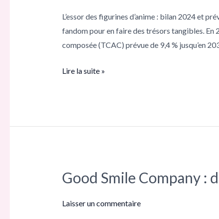
Top
L’essor des figurines d’anime : bilan 2024 et pr
10
fandom pour en faire des trésors tangibles. En 2
des
composée (TCAC) prévue de 9,4 % jusqu’en 203
marques
à
Lire la suite »
surveiller
pour
les
collectionneurs
Good Smile Company : d
Good
Smile
Company :
Laisser un commentaire
des