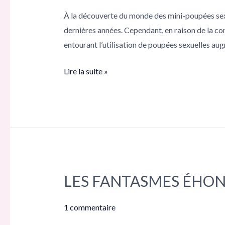
POUPÉES
À la découverte du monde des mini-poupées sex
SEXUELLES
dernières années. Cependant, en raison de la co
:
entourant l’utilisation de poupées sexuelles au
COMMODITÉ,
QUALITÉ
Lire la suite »
ET
ENTRETIEN
LES FANTASMES ÉHON
LES
FANTASMES
ÉHONTEUX
1 commentaire
DANS