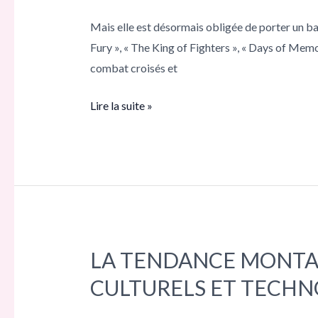
COMME
UN
Mais elle est désormais obligée de porter un ba
GARÇON
Fury », « The King of Fighters », « Days of Mem
MANQUÉ,
combat croisés et
MAIS
AU
Lire la suite »
FIL
DU
TEMPS,
SON
APPARENCE
EST
DEVENUE
LA TENDANCE MONTAN
LA
PLUS
TENDANCE
CULTURELS ET TECH
SEXUALISÉE
MONTANTE
DES