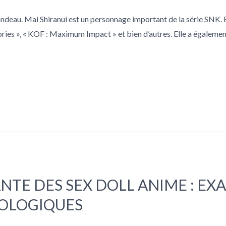
ndeau. Mai Shiranui est un personnage important de la série SNK. El
ories », « KOF : Maximum Impact » et bien d’autres. Elle a égalem
TE DES SEX DOLL ANIME : EX
NOLOGIQUES