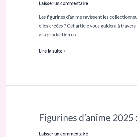
figurines
Laisser un commentaire
d’anime :
Les figurines d’anime ravissent les collectionne
un
elles créées ? Cet article vous guidera à travers
aperçu
à la production en
des
coulisses
Lire la suite »
de
la
production
Figurines d’anime 2025 :
Figurines
d’anime
2025 :
Laisser un commentaire