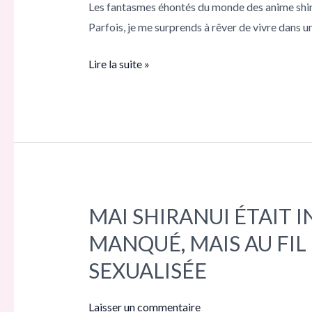
Les fantasmes éhontés du monde des anime shinobi
LE
Parfois, je me surprends à rêver de vivre dans 
MONDE
DES
Lire la suite »
ANIME
SHINOBI
MAI SHIRANUI ÉTAIT
MAI
SHIRANUI
MANQUÉ, MAIS AU FIL
ÉTAIT
SEXUALISÉE
INITIALEMENT
DÉCRITE
Laisser un commentaire