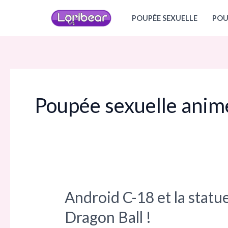
Aller
POUPÉE SEXUELLE
POU
au
contenu
Poupée sexuelle anim
Android C-18 et la statu
Android
C-
Dragon Ball !
18