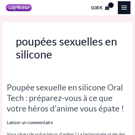
Aller
MAI
0,00
€
au
ME
contenu
poupées sexuelles en
silicone
Poupée sexuelle en silicone Oral
Poupée
sexuelle
Tech : préparez-vous à ce que
en
votre héros d’anime vous épate !
silicone
Oral
Laisser un commentaire
Tech
Vous rêvez de votre héros d’anime ? La technologie orale des
: