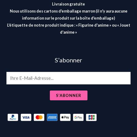
Livraison gratuite
Nous utilisons des cartons d'emballage marron (il n'y aura aucune
information sur le produit sur la boîte d'emballage)
L'étiquette de notre produit indique : « Figurine d'anime » ou « Jouet
d'anime »
S’abonner
E
m
a
S’ABONNER
i
l
*