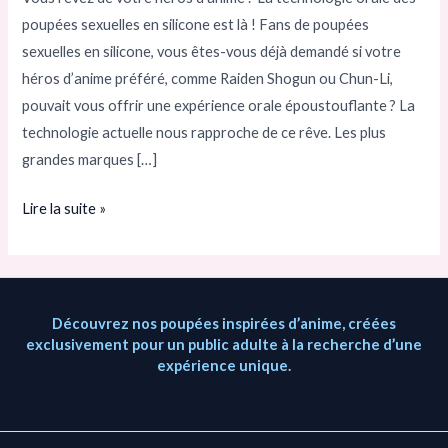
poupées sexuelles en silicone est là ! Fans de poupées
préparez-
sexuelles en silicone, vous êtes-vous déjà demandé si votre
vous
héros d’anime préféré, comme Raiden Shogun ou Chun-Li,
à
pouvait vous offrir une expérience orale époustouflante ? La
ce
technologie actuelle nous rapproche de ce rêve. Les plus
que
grandes marques […]
votre
héros
Lire la suite »
d’anime
vous
épate
!
Découvrez nos poupées inspirées d’anime, créées
exclusivement pour un public adulte à la recherche d’une
expérience unique.