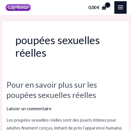
Aller
MAI
0,00
€
au
ME
contenu
poupées sexuelles
réelles
Pour en savoir plus sur les
Pour
en
poupées sexuelles réelles
savoir
plus
Laisser un commentaire
sur
Les poupées sexuelles réelles sont des jouets intimes pour
les
adultes finement conçus, imitant de près l’apparence humaine,
poupées