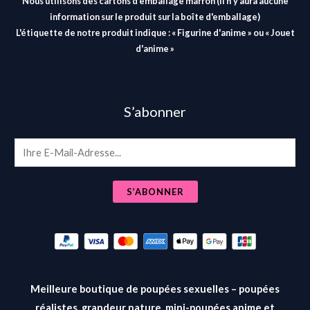
Nous utilisons des cartons d'emballage marron (il n'y aura aucune
information sur le produit sur la boîte d'emballage)
L'étiquette de notre produit indique : « Figurine d'anime » ou « Jouet
d'anime »
S’abonner
E
m
a
S’ABONNER
i
l
*
Meilleure boutique de poupées sexuelles – poupées
réalistes, grandeur nature, mini-poupées anime et