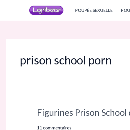
Aller
POUPÉE SEXUELLE
POU
au
contenu
prison school porn
Figurines Prison School q
Figurines
Prison
School
11 commentaires