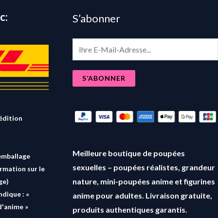
c:
S’abonner
E
m
a
S’ABONNER
i
l
*
édition
Meilleure boutique de poupées
emballage
sexuelles – poupées réalistes, grandeur
ormation sur le
nature, mini-poupées anime et figurines
ge)
ndique : «
anime pour adultes. Livraison gratuite,
d'anime »
produits authentiques garantis.