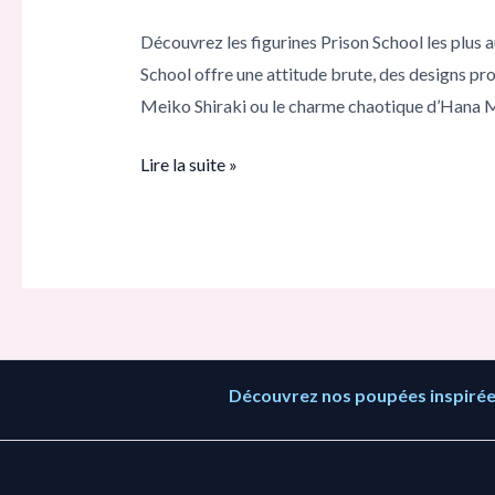
qui
Découvrez les figurines Prison School les plus a
attirent
School offre une attitude brute, des designs pro
l’attention
Meiko Shiraki ou le charme chaotique d’Hana 
Lire la suite »
Découvrez nos poupées inspirées