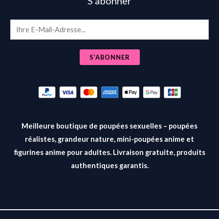
S’abonner
E
m
a
S’ABONNER
i
l
*
Meilleure boutique de poupées sexuelles – poupées
réalistes, grandeur nature, mini-poupées anime et
figurines anime pour adultes. Livraison gratuite, produits
authentiques garantis.