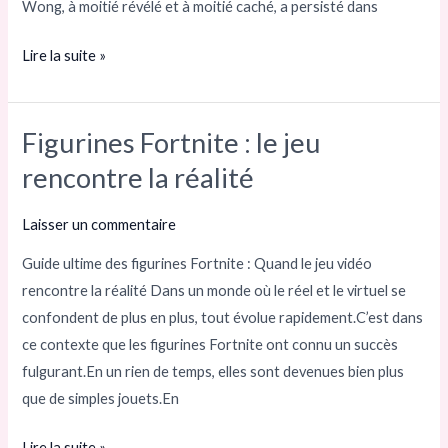
Wong, à moitié révélé et à moitié caché, a persisté dans
Resident
Evil
Lire la suite »
Figurines Fortnite : le jeu
Figurines
Fortnite :
rencontre la réalité
le
jeu
Laisser un commentaire
rencontre
Guide ultime des figurines Fortnite : Quand le jeu vidéo
la
rencontre la réalité Dans un monde où le réel et le virtuel se
réalité
confondent de plus en plus, tout évolue rapidement.C’est dans
ce contexte que les figurines Fortnite ont connu un succès
fulgurant.En un rien de temps, elles sont devenues bien plus
que de simples jouets.En
Lire la suite »