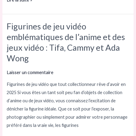
Figurines de jeu vidéo
Figurines
de
emblématiques de l’anime et des
jeu
jeux vidéo : Tifa, Cammy et Ada
vidéo
Wong
emblématiques
de
Laisser un commentaire
l’anime
et
Figurines de jeu vidéo que tout collectionneur rêve d’avoir en
des
2025 Si vous êtes un tant soit peu fan d’objets de collection
jeux
d’anime ou de jeux vidéo, vous connaissez l’excitation de
vidéo :
dénicher la figurine idéale. Que ce soit pour l’exposer, la
Tifa,
photographier ou simplement pour admirer votre personnage
Cammy
préféré dans la vraie vie, les figurines
et