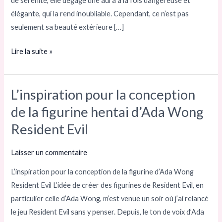
de sérénité, elle dégage une aura à la fois dangereuse et
élégante, qui la rend inoubliable. Cependant, ce n’est pas
seulement sa beauté extérieure […]
Lire la suite »
L’inspiration pour la conception
L’inspiration
pour
de la figurine hentai d’Ada Wong
la
Resident Evil
conception
de
Laisser un commentaire
la
L’inspiration pour la conception de la figurine d’Ada Wong
figurine
Resident Evil L’idée de créer des figurines de Resident Evil, en
hentai
particulier celle d’Ada Wong, m’est venue un soir où j’ai relancé
d’Ada
le jeu Resident Evil sans y penser. Depuis, le ton de voix d’Ada
Wong