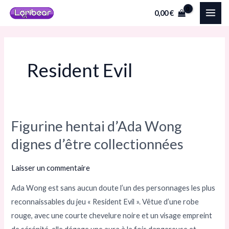
Aller
MAI
0,00
€
au
ME
contenu
Resident Evil
Figurine hentai d’Ada Wong
Figurine
hentai
dignes d’être collectionnées
d’Ada
Wong
Laisser un commentaire
dignes
Ada Wong est sans aucun doute l’un des personnages les plus
d’être
reconnaissables du jeu « Resident Evil ». Vêtue d’une robe
collectionnées
rouge, avec une courte chevelure noire et un visage empreint