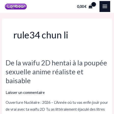
Aller
MAI
0,00
€
au
ME
contenu
rule34 chun li
De la waifu 2D hentai à la poupée
De
la
sexuelle anime réaliste et
waifu
baisable
2D
hentai
Laisser un commentaire
à
Ouverture Nucléaire : 2026 – L’Année où tu vas enfin jouir pour
la
de vrai avec ta waifu 2D Tu as littéralement éjaculé des litres
poupée