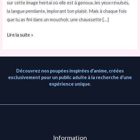
sur cette image hentai où elle est à genoux, les yeux révulsés,
sexuelle
la langue pendante, implorant ton plaisir. Mais à chaque fois
anime
que tu as fini dans un mouchoir, une chaussette […]
réaliste
et
Lire la suite »
baisable
Découvrez nos poupées inspirées d’anime, créées
exclusivement pour un public adulte à la recherche d’une
expérience unique.
Information