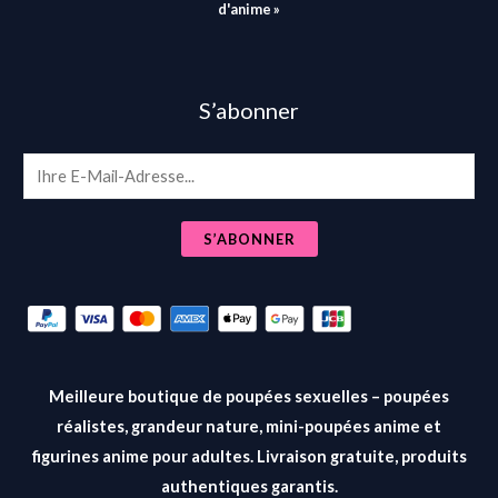
d'anime »
S’abonner
E
m
a
S’ABONNER
i
l
*
Meilleure boutique de poupées sexuelles – poupées
réalistes, grandeur nature, mini-poupées anime et
figurines anime pour adultes. Livraison gratuite, produits
authentiques garantis.