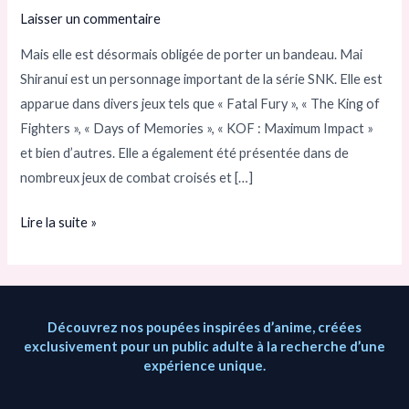
MANQUÉ,
Laisser un commentaire
MAIS
Mais elle est désormais obligée de porter un bandeau. Mai
AU
Shiranui est un personnage important de la série SNK. Elle est
FIL
apparue dans divers jeux tels que « Fatal Fury », « The King of
DU
Fighters », « Days of Memories », « KOF : Maximum Impact »
TEMPS,
et bien d’autres. Elle a également été présentée dans de
SON
nombreux jeux de combat croisés et […]
APPARENCE
EST
Lire la suite »
DEVENUE
PLUS
SEXUALISÉE
Découvrez nos poupées inspirées d’anime, créées
exclusivement pour un public adulte à la recherche d’une
expérience unique.