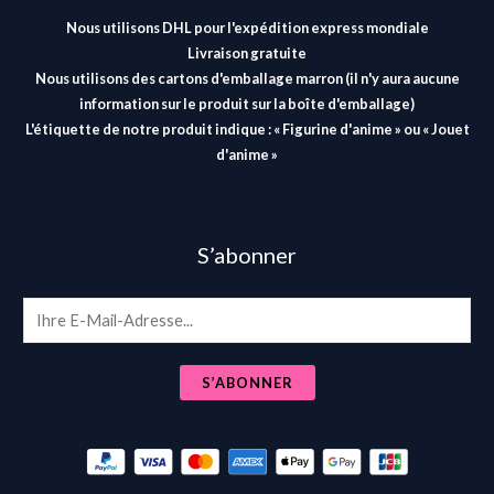
Nous utilisons DHL pour l'expédition express mondiale
Livraison gratuite
Nous utilisons des cartons d'emballage marron (il n'y aura aucune
information sur le produit sur la boîte d'emballage)
L'étiquette de notre produit indique : « Figurine d'anime » ou « Jouet
d'anime »
S’abonner
E
m
a
S’ABONNER
i
l
*