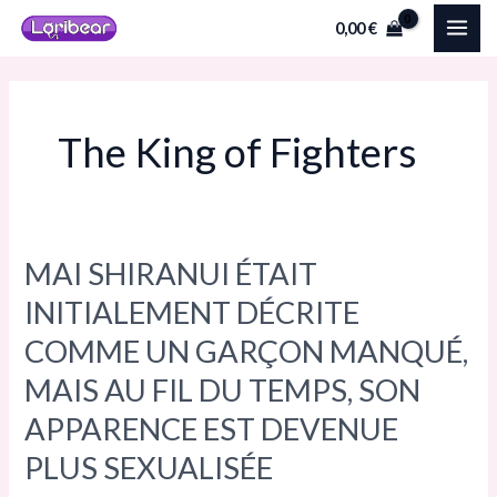
Aller
MAI
0,00
€
au
ME
contenu
The King of Fighters
MAI SHIRANUI ÉTAIT
MAI
SHIRANUI
INITIALEMENT DÉCRITE
ÉTAIT
COMME UN GARÇON MANQUÉ,
INITIALEMENT
MAIS AU FIL DU TEMPS, SON
DÉCRITE
COMME
APPARENCE EST DEVENUE
UN
PLUS SEXUALISÉE
GARÇON