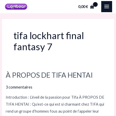
Aller
MAI
0,00
€
au
ME
contenu
tifa lockhart final
fantasy 7
À PROPOS DE TIFA HENTAI
À
PROPOS
3 commentaires
DE
TIFA
Introduction : L’éveil de la passion pour Tifa À PROPOS DE
HENTAI
TIFA HENTAI : Qu’est-ce qui est si charmant chez TIFA qui
rend un groupe d’hommes fous au point de l’appeler leur