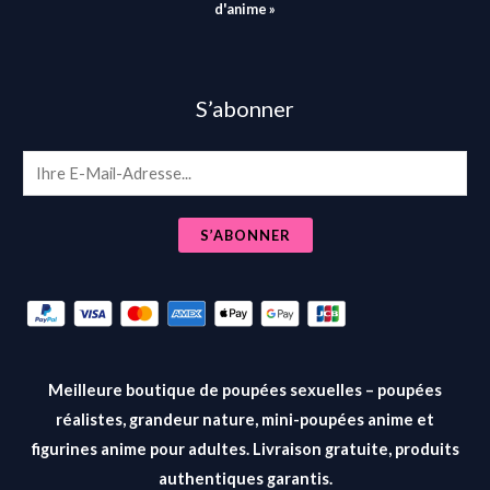
d'anime »
S’abonner
E
m
a
S’ABONNER
i
l
*
Meilleure boutique de poupées sexuelles – poupées
réalistes, grandeur nature, mini-poupées anime et
figurines anime pour adultes. Livraison gratuite, produits
authentiques garantis.