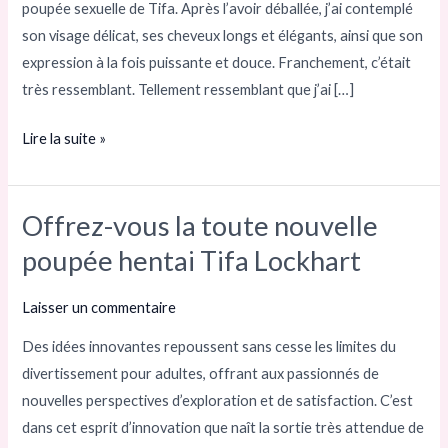
poupée sexuelle de Tifa. Après l’avoir déballée, j’ai contemplé
rêve
son visage délicat, ses cheveux longs et élégants, ainsi que son
transcendant
expression à la fois puissante et douce. Franchement, c’était
le
très ressemblant. Tellement ressemblant que j’ai […]
virtuel
et
Lire la suite »
le
réel
Offrez-vous la toute nouvelle
Offrez-
vous
poupée hentai Tifa Lockhart
la
toute
Laisser un commentaire
nouvelle
Des idées innovantes repoussent sans cesse les limites du
poupée
divertissement pour adultes, offrant aux passionnés de
hentai
nouvelles perspectives d’exploration et de satisfaction. C’est
Tifa
dans cet esprit d’innovation que naît la sortie très attendue de
Lockhart