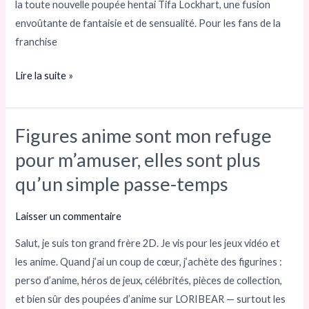
la toute nouvelle poupée hentai Tifa Lockhart, une fusion
envoûtante de fantaisie et de sensualité. Pour les fans de la
franchise
Lire la suite »
Figures anime sont mon refuge
Figures
anime
pour m’amuser, elles sont plus
sont
qu’un simple passe-temps
mon
refuge
Laisser un commentaire
pour
Salut, je suis ton grand frère 2D. Je vis pour les jeux vidéo et
m’amuser,
les anime. Quand j’ai un coup de cœur, j’achète des figurines :
elles
perso d’anime, héros de jeux, célébrités, pièces de collection,
sont
et bien sûr des poupées d’anime sur LORIBEAR — surtout les
plus