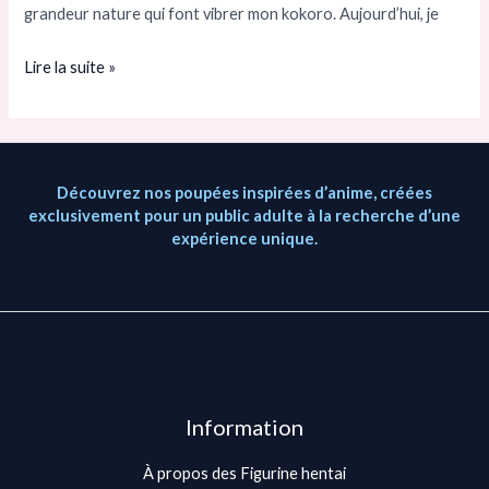
grandeur nature qui font vibrer mon kokoro. Aujourd’hui, je
qu’un
simple
Lire la suite »
passe-
temps
Découvrez nos poupées inspirées d’anime, créées
exclusivement pour un public adulte à la recherche d’une
expérience unique.
Information
À propos des Figurine hentai