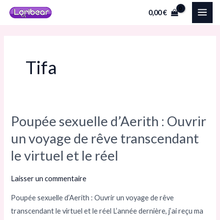
Aller
MAI
0,00
€
au
ME
contenu
Tifa
Poupée sexuelle d’Aerith : Ouvrir
Poupée
sexuelle
un voyage de rêve transcendant
d’Aerith
le virtuel et le réel
:
Ouvrir
Laisser un commentaire
un
Poupée sexuelle d’Aerith : Ouvrir un voyage de rêve
voyage
transcendant le virtuel et le réel L’année dernière, j’ai reçu ma
de