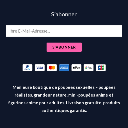
S’abonner
E
m
a
S’ABONNER
i
l
*
Meilleure boutique de poupées sexuelles – poupées
réalistes, grandeur nature, mini-poupées anime et
figurines anime pour adultes. Livraison gratuite, produits
authentiques garantis.