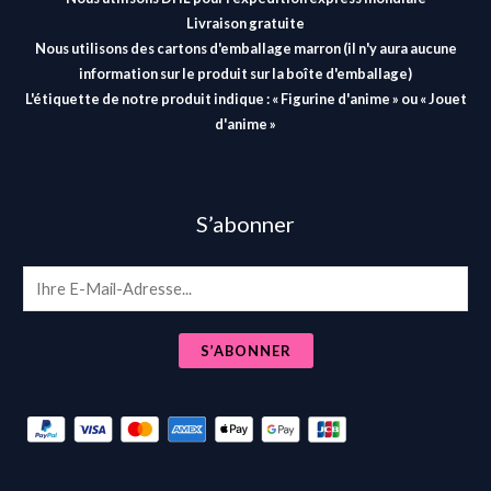
Livraison gratuite
Nous utilisons des cartons d'emballage marron (il n'y aura aucune
information sur le produit sur la boîte d'emballage)
L'étiquette de notre produit indique : « Figurine d'anime » ou « Jouet
d'anime »
S’abonner
E
m
a
S’ABONNER
i
l
*