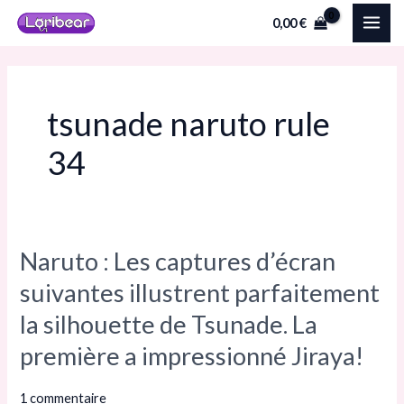
Aller
MAI
0,00
€
au
ME
contenu
tsunade naruto rule
34
Naruto : Les captures d’écran
Naruto :
Les
suivantes illustrent parfaitement
captures
la silhouette de Tsunade. La
d’écran
première a impressionné Jiraya!
suivantes
illustrent
1 commentaire
parfaitement