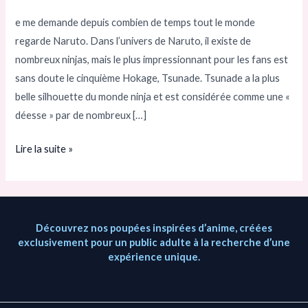
la
e me demande depuis combien de temps tout le monde
silhouette
regarde Naruto. Dans l’univers de Naruto, il existe de
de
nombreux ninjas, mais le plus impressionnant pour les fans est
Tsunade.
sans doute le cinquième Hokage, Tsunade. Tsunade a la plus
La
belle silhouette du monde ninja et est considérée comme une «
première
déesse » par de nombreux […]
a
impressionné
Lire la suite »
Jiraya!
Découvrez nos poupées inspirées d’anime, créées
exclusivement pour un public adulte à la recherche d’une
expérience unique.