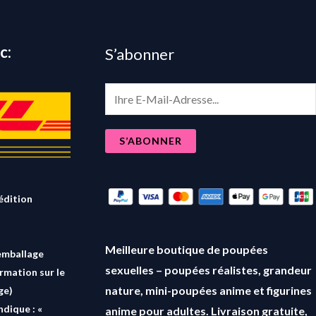
c:
S’abonner
E
m
a
S’ABONNER
i
l
*
édition
Meilleure boutique de poupées
emballage
sexuelles – poupées réalistes, grandeur
ormation sur le
nature, mini-poupées anime et figurines
ge)
ndique : «
anime pour adultes. Livraison gratuite,