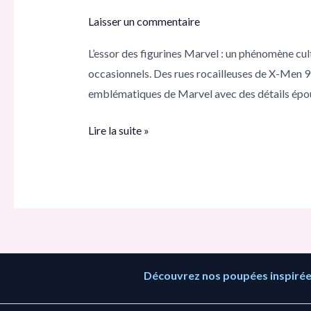
Comment
Laisser un commentaire
les
L’essor des figurines Marvel : un phénomène cul
objets
occasionnels. Des rues rocailleuses de X-Men 9
de
emblématiques de Marvel avec des détails épous
collection
les
Lire la suite »
plus
populaires
de
2025
captivent
les
fans
Découvrez nos poupées inspirées