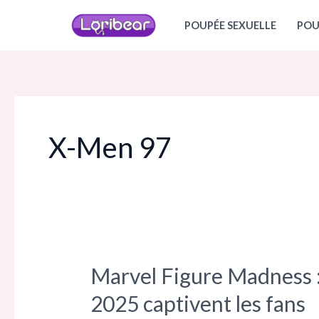
Aller
POUPÉE SEXUELLE
POU
au
contenu
X-Men 97
Marvel Figure Madness : 
Marvel
Figure
2025 captivent les fans
Madness :