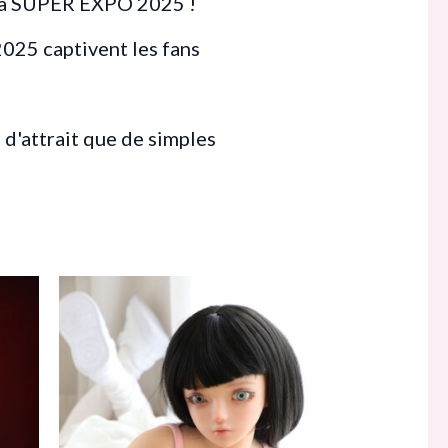
 la SUPER EXPO 2025 !
2025 captivent les fans
 d'attrait que de simples
Plage
Ce
de
produit
prix :
225,00 €
a
à
499,00 €
plusieurs
variations.
Les