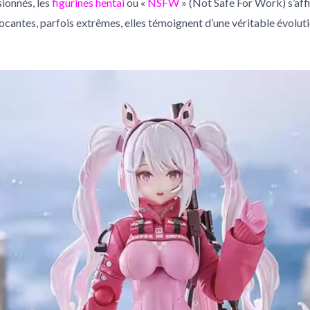
sionnés, les
figurines hentai
ou «
NSFW
» (Not Safe For Work) s’aff
vocantes, parfois extrêmes, elles témoignent d’une véritable évoluti