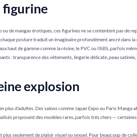
 figurine
éo ou de mangas érotiques, ces figurines ne se contentent pas de re
haque posture traduit un imaginaire profondément ancré dans la cu
riaux haut de gamme comme la résine, le PVC ou l’ABS, parfois même
cinants : transparence des vêtements, lingerie délicate, peau satin
eine explosion
s en plus d’adultes. Des salons comme Japan Expo ou Paris Manga af
écialisés proposent des modèles rares, parfois très chers — certaine
t plus seulement de plaisir visuel ou sexuel. Pour beaucoup de coll