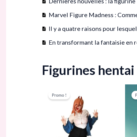
Dernières nouvelles : la figur
Marvel Figure Madness : Comment
Il y a quatre raisons pour lesqu
En transformant la fantaisie en r
Figurines henta
Le
Le
prix
prix
Promo !
initial
actuel
était :
est :
743,00 €.
678,00 €.