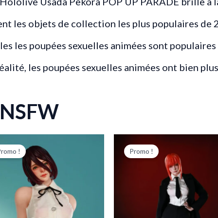
ine Hololive Usada Pekora POP UP PARADE brille à
 les objets de collection les plus populaires de 
elles les poupées sexuelles animées sont populaires
éalité, les poupées sexuelles animées ont bien plus
i NSFW
Le
Le
Le
Le
prix
prix
prix
prix
Promo !
Promo !
initial
actuel
initial
actuel
était :
est :
était :
est :
743,00 €.
678,00 €.
743,00 €.
678,00 €.