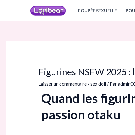
Aller
Navigation
POUPÉE SEXUELLE
POU
au
des
contenu
articles
Figurines NSFW 2025 : l’
Laisser un commentaire
/
sex doll
/ Par
admin0
Quand les figurin
passion otaku