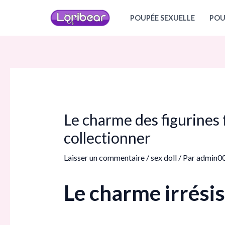
Aller
Navigation
POUPÉE SEXUELLE
POU
au
des
contenu
articles
Le charme des figurines 
collectionner
Laisser un commentaire
/
sex doll
/ Par
admin0
Le charme irrésis