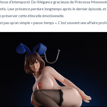
chose d’intemporel. De l’élégance gracieuse de Princesse Monono
ssentis. Leur présence perdure longtemps après le dernier épisode, 
e préserver cette étincelle émotionnelle.
’est pas qu’un simple « passe-temps ». C’est souvent une affaire pr