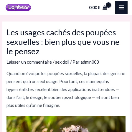
Aller
Navigation
MAI
0,00
€
au
des
ME
contenu
articles
Les usages cachés des poupées
sexuelles : bien plus que vous ne
le pensez
Laisser un commentaire
/
sex doll
/ Par
admin003
Quand on évoque les poupées sexuelles, la plupart des gens ne
pensent qu’à un seul usage. Pourtant, ces mannequins
hyperréalistes recèlent bien des applications inattendues —
dans l’art, le design, le soutien psychologique — et sont bien
plus utiles qu’on ne l’imagine.