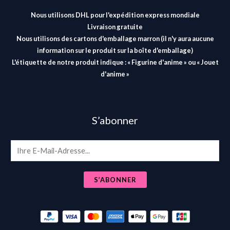
Nous utilisons DHL pour l'expédition express mondiale
Livraison gratuite
Nous utilisons des cartons d'emballage marron (il n'y aura aucune
information sur le produit sur la boîte d'emballage)
L'étiquette de notre produit indique : « Figurine d'anime » ou « Jouet
d'anime »
S’abonner
E
m
a
S’ABONNER
i
l
*