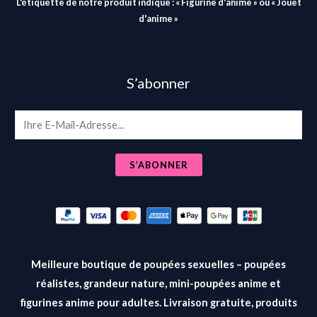
L'étiquette de notre produit indique : « Figurine d'anime » ou « Jouet
d'anime »
S’abonner
E
m
a
S’ABONNER
i
l
*
Meilleure boutique de poupées sexuelles – poupées
réalistes, grandeur nature, mini-poupées anime et
figurines anime pour adultes. Livraison gratuite, produits