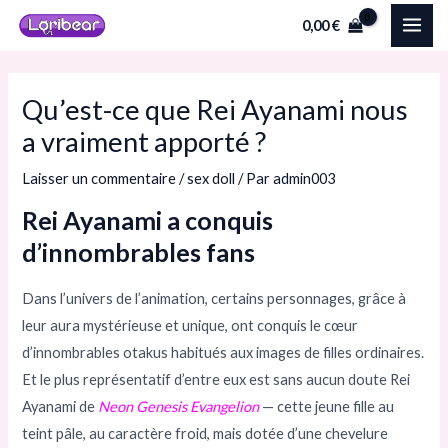
Aller
Navigation
MAI
0,00
€
au
des
ME
contenu
articles
Qu’est-ce que Rei Ayanami nous
a vraiment apporté ?
Laisser un commentaire
/
sex doll
/ Par
admin003
Rei Ayanami a conquis
d’innombrables fans
Dans l’univers de l’animation, certains personnages, grâce à
leur aura mystérieuse et unique, ont conquis le cœur
d’innombrables otakus habitués aux images de filles ordinaires.
Et le plus représentatif d’entre eux est sans aucun doute Rei
Ayanami de
Neon Genesis Evangelion
— cette jeune fille au
teint pâle, au caractère froid, mais dotée d’une chevelure