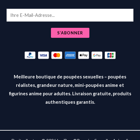
E
m
a
S’ABONNER
i
l
*
Meilleure boutique de poupées sexuelles – poupées
réalistes, grandeur nature, mini-poupées anime et
figurines anime pour adultes. Livraison gratuite, produits
authentiques garantis.