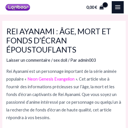
Aller
Navigation
MAI
0,00
€
au
des
ME
contenu
articles
REI AYANAMI : ÂGE, MORT ET
FONDS D’ÉCRAN
ÉPOUSTOUFLANTS
Laisser un commentaire
/
sex doll
/ Par
admin003
Rei Ayanami est un personnage important de la série animée
populaire «
Neon Genesis Evangelion
». Cet article vise à
fournir des informations précieuses sur l’âge, la mort et les
fonds d’écran captivants de Rei Ayanami. Que vous soyez un
passionné d’anime intéressé par ce personnage ou quelqu’un à
la recherche de fonds d’écran de haute qualité, cet article
répondra à vos besoins.