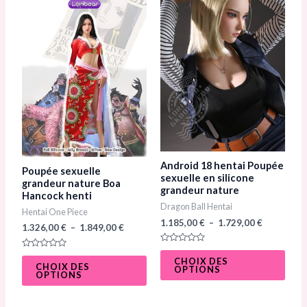
1.326,00 €
1.185,00 €
a
a
à
à
1.849,00 €
1.729,00 €
plusieurs
plusi
variations.
varia
Les
Les
options
opti
peuvent
peuv
être
être
choisies
chois
sur
sur
Android 18 hentai Poupée
Poupée sexuelle
la
la
sexuelle en silicone
grandeur nature Boa
grandeur nature
Hancock henti
page
page
Dragon Ball Hentai
Hentai One Piece
du
du
1.185,00
€
–
1.729,00
€
1.326,00
€
–
1.849,00
€
produit
prod
N
N
o
CHOIX DES
o
CHOIX DES
t
OPTIONS
t
OPTIONS
e
e
0
0
s
s
u
u