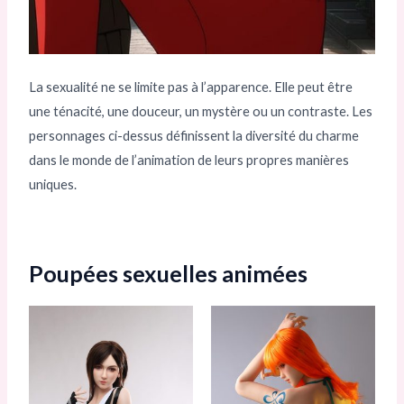
La sexualité ne se limite pas à l’apparence. Elle peut être
une ténacité, une douceur, un mystère ou un contraste. Les
personnages ci-dessus définissent la diversité du charme
dans le monde de l’animation de leurs propres manières
uniques.
Poupées sexuelles animées
Plage
Plage
Ce
Ce
de
de
produit
prod
prix :
prix :
1.326,00 €
1.326,00 €
a
a
à
à
1.849,00 €
1.849,00 €
plusieurs
plusi