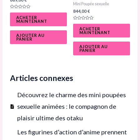
Mini Poupée sexuelle
844,00
€
N
o
ACHETER
t
MAINTENANT
e
N
0
o
ACHETER
s
t
MAINTENANT
u
e
AJOUTER AU
r
0
PANIER
5
s
u
AJOUTER AU
r
PANIER
5
Articles connexes
Découvrez le charme des mini poupées
sexuelle animées : le compagnon de
plaisir ultime des otaku
Les figurines d’action d’anime prennent