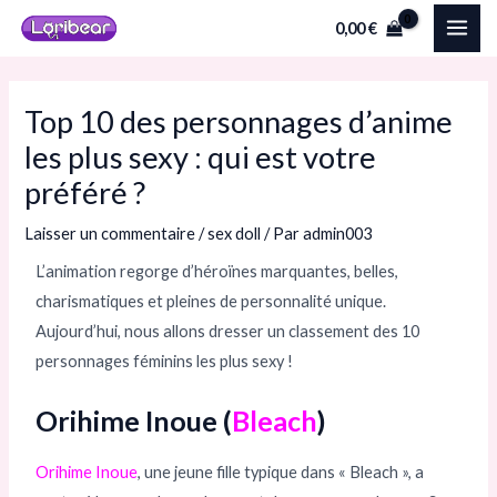
Aller
Navigation
MAI
0,00
€
au
des
ME
contenu
articles
Top 10 des personnages d’anime
les plus sexy : qui est votre
préféré ?
Laisser un commentaire
/
sex doll
/ Par
admin003
L’animation regorge d’héroïnes marquantes, belles,
charismatiques et pleines de personnalité unique.
Aujourd’hui, nous allons dresser un classement des 10
personnages féminins les plus sexy !
Orihime Inoue (
Bleach
)
Orihime Inoue
, une jeune fille typique dans « Bleach », a