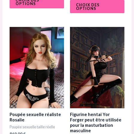
t
OPTIONS
o
CHOIX DES
e
t
OPTIONS
0
e
s
0
u
s
r
u
5
r
5
Poupée sexuelle réaliste
Figurine hentai Yor
Rosalie
Forger peut être utilisée
pour la masturbation
Poupée sexuelle taille réelle
masculine
869,00
€