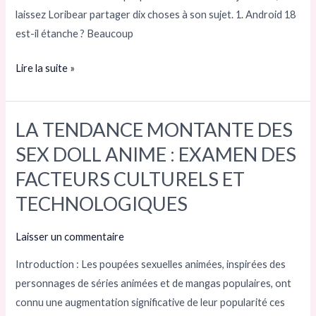
laissez Loribear partager dix choses à son sujet. 1. Android 18
VOUS
est-il étanche ? Beaucoup
NE
SAVEZ
Lire la suite »
PEUT-
ÊTRE
PAS
LA TENDANCE MONTANTE DES
LA
TENDANCE
SEX DOLL ANIME : EXAMEN DES
MONTANTE
FACTEURS CULTURELS ET
DES
TECHNOLOGIQUES
SEX
DOLL
Laisser un commentaire
ANIME
:
Introduction : Les poupées sexuelles animées, inspirées des
EXAMEN
personnages de séries animées et de mangas populaires, ont
DES
connu une augmentation significative de leur popularité ces