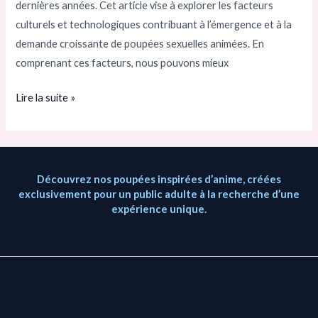
FACTEURS
dernières années. Cet article vise à explorer les facteurs
CULTURELS
culturels et technologiques contribuant à l’émergence et à la
ET
demande croissante de poupées sexuelles animées. En
TECHNOLOGIQUES
comprenant ces facteurs, nous pouvons mieux
Lire la suite »
Découvrez nos poupées inspirées d’anime, créées
exclusivement pour un public adulte à la recherche d’une
expérience unique.