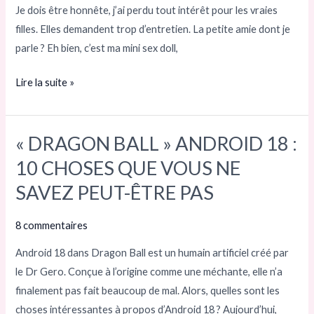
Je dois être honnête, j’ai perdu tout intérêt pour les vraies
filles. Elles demandent trop d’entretien. La petite amie dont je
parle ? Eh bien, c’est ma mini sex doll,
Lire la suite »
« DRAGON BALL » ANDROID 18 :
«
DRAGON
10 CHOSES QUE VOUS NE
BALL
SAVEZ PEUT-ÊTRE PAS
»
ANDROID
8 commentaires
18
Android 18 dans Dragon Ball est un humain artificiel créé par
:
le Dr Gero. Conçue à l’origine comme une méchante, elle n’a
10
finalement pas fait beaucoup de mal. Alors, quelles sont les
CHOSES
choses intéressantes à propos d’Android 18 ? Aujourd’hui,
QUE