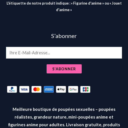
L'étiquette de notre produit indique : « Figurine d'anime » ou « Jouet
d'anime »
S’abonner
E
m
a
S’ABONNER
i
l
*
Meilleure boutique de poupées sexuelles – poupées
réalistes, grandeur nature, mini-poupées anime et
figurines anime pour adultes. Livraison gratuite, produits