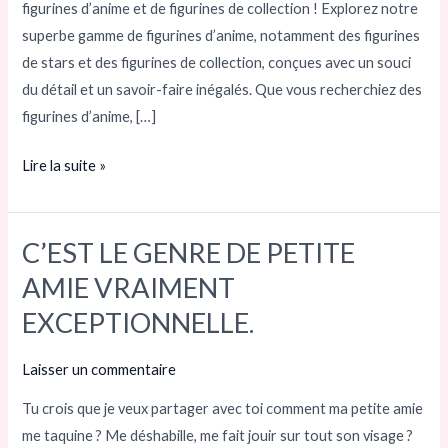
figurines d’anime et de figurines de collection ! Explorez notre
d’action
superbe gamme de figurines d’anime, notamment des figurines
et
de stars et des figurines de collection, conçues avec un souci
figurines
du détail et un savoir-faire inégalés. Que vous recherchiez des
de
figurines d’anime, […]
collection
Lire la suite »
C’EST LE GENRE DE PETITE
C’EST
LE
AMIE VRAIMENT
GENRE
EXCEPTIONNELLE.
DE
PETITE
Laisser un commentaire
AMIE
Tu crois que je veux partager avec toi comment ma petite amie
VRAIMENT
me taquine ? Me déshabille, me fait jouir sur tout son visage ?
EXCEPTIONNELLE.