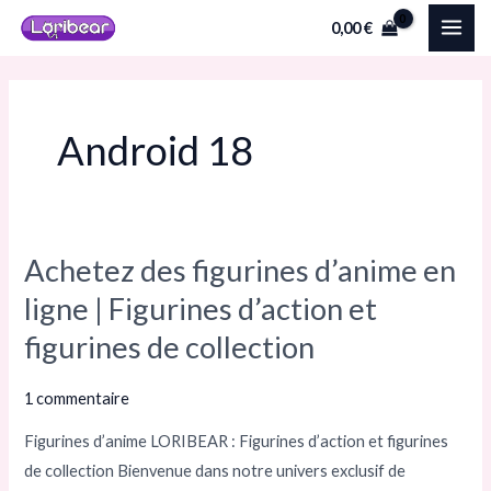
Aller
MAI
0,00
€
au
ME
contenu
Android 18
Achetez des figurines d’anime en
Achetez
des
ligne | Figurines d’action et
figurines
figurines de collection
d’anime
en
1 commentaire
ligne
Figurines d’anime LORIBEAR : Figurines d’action et figurines
|
de collection Bienvenue dans notre univers exclusif de
Figurines