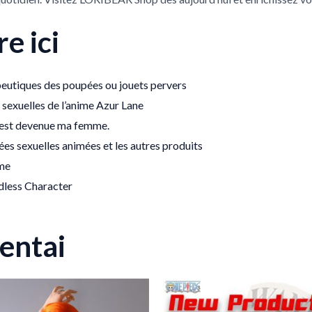
e ici
peutiques des poupées ou jouets pervers
s sexuelles de l’anime Azur Lane
on est devenue ma femme.
es sexuelles animées et les autres produits
ime
dless Character
entai
Plage
Plage
Ce
C
de
de
produit
p
prix :
prix :