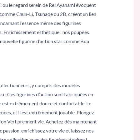
 ou le regard serein de Rei Ayanami évoquent
s comme Chun-Li, Tsunade ou 2B, créent un lien
 incarnant l’essence même des figurines
s. Enrichissement esthétique : nos poupées
e nouvelle figurine d’action star comme Boa
collectionneurs, y compris des modèles
: Ces figurines d’action sont fabriquées en
use est extrêmement douce et confortable. Le
rences, et il est extrêmement jouable. Plongez
fon Vert prennent vie. Achetez dès maintenant
 passion, enrichissez votre vie et laissez nos
e collection avec des figurines d’anime !