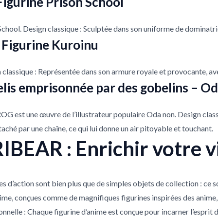
Figurine Prison School
School. Design classique : Sculptée dans son uniforme de dominatrice,
 Figurine Kuroinu
gn classique : Représentée dans son armure royale et provocante, av
elis emprisonnée par des gobelins – O
OG est une œuvre de l’illustrateur populaire Oda non. Design clas
aché par une chaîne, ce qui lui donne un air pitoyable et touchant.
IBEAR : Enrichir votre v
 d’action sont bien plus que de simples objets de collection : ce 
nime, conçues comme de magnifiques figurines inspirées des anime, 
onnelle : Chaque figurine d’anime est conçue pour incarner l’esprit