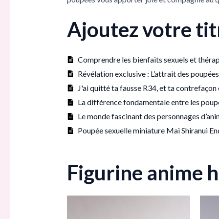
Ajoutez votre titr
Comprendre les bienfaits sexuels et théra
Révélation exclusive : L’attrait des poupée
J'ai quitté ta fausse R34, et ta contrefaç
La différence fondamentale entre les poupé
Le monde fascinant des personnages d’an
Poupée sexuelle miniature Mai Shiranui En
Figurine anime h
Plage
Ce
de
produit
prix :