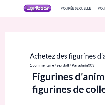
Aller
Navigation
POUPÉE SEXUELLE
POU
au
des
contenu
articles
Achetez des figurines d’a
1 commentaire
/
sex doll
/ Par
admin003
Figurines d’anim
figurines de coll