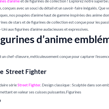
ines d’anime
et de figurines de collection ! Explorez notre super
on, conçues avec un souci du détail et un savoir-faire inégalés. Que 
uniques, nos poupées d’anime haut de gamme inspirées des anime do
rines de stars et de figurines de collection est conçue pour les pas
ni aux figurines d’anime audacieuses et expressives.
igurines d’anime emblé
st un chef-d’œuvre, méticuleusement conçue pour capturer l’essen
e Street Fighter
ndaire série
Street Fighter
. Design classique : Sculptée dans son em
 mettant en valeur ses cuisses puissantes.Figurines
o