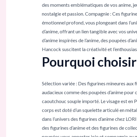
des moments emblématiques de vos anime, jeux
nostalgie et passion. Compagnie : Ces figurin
émotionnel profond, vous plongeant dans l’uni
d’anime, offrant un lien tangible avec vos un
d’anime inspirées de l’anime, des poupées d’an
Hancock suscitent la créativité et l’enthousia
Pourquoi choisi
Sélection variée : Des figurines mineures aux 
audacieux comme des poupées d’anime pour ceu
caoutchouc souple importé. Le visage est en PU
corps est doté d’un squelette articulé en méta
dans l’univers des figurines d’anime chez LO
des figurines d’anime et des figurines de colle
poupées vous apporter joie et compagnie au qu