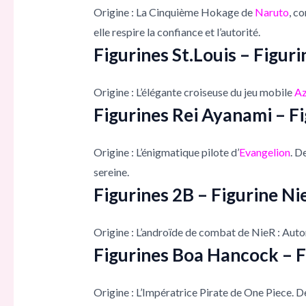
Origine : La Cinquième Hokage de
Naruto
, c
elle respire la confiance et l’autorité.
Figurines St.Louis – Figur
Origine : L’élégante croiseuse du jeu mobile
Az
Figurines Rei Ayanami – F
Origine : L’énigmatique pilote d’
Evangelion
. D
sereine.
Figurines 2B – Figurine N
Origine : L’androïde de combat de NieR : Auto
Figurines Boa Hancock – F
Origine : L’Impératrice Pirate de One Piece. D