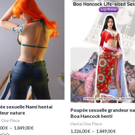
1.326,00 €
1.326,00 €
a
a
à
à
1.849,00 €
1.849,00 €
plusieurs
p
variations.
v
Les
L
options
o
peuvent
p
être
ê
choisies
c
sur
s
la
la
page
p
du
d
ée sexuelle Nami hentai
Poupée sexuelle grandeur n
produit
p
deur nature
Boa Hancock henti
i One Piece
Hentai One Piece
,00
€
–
1.849,00
€
1.326,00
€
–
1.849,00
€