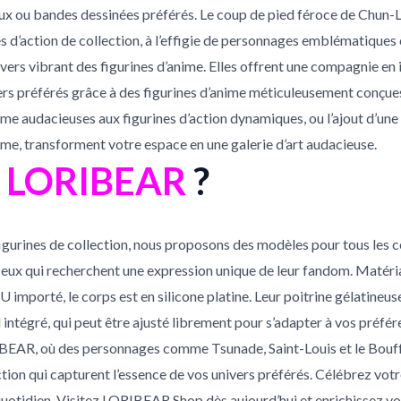
 ou bandes dessinées préférés. Le coup de pied féroce de Chun-Li
es d’action de collection, à l’effigie de personnages emblématique
vers vibrant des figurines d’anime. Elles offrent une compagnie en
ivers préférés grâce à des figurines d’anime méticuleusement conçue
ime audacieuses aux figurines d’action dynamiques, ou l’ajout d’un
sme, transforment votre espace en une galerie d’art audacieuse.
r
LORIBEAR
?
figurines de collection, nous proposons des modèles pour tous les 
x qui recherchent une expression unique de leur fandom. Matériau 
 importé, le corps est en silicone platine. Leur poitrine gélatine
l intégré, qui peut être ajusté librement pour s’adapter à vos préfé
RIBEAR, où des personnages comme Tsunade, Saint-Louis et le Bouf
ction qui capturent l’essence de vos univers préférés. Célébrez votre
otidien. Visitez LORIBEAR Shop dès aujourd’hui et enrichissez votr