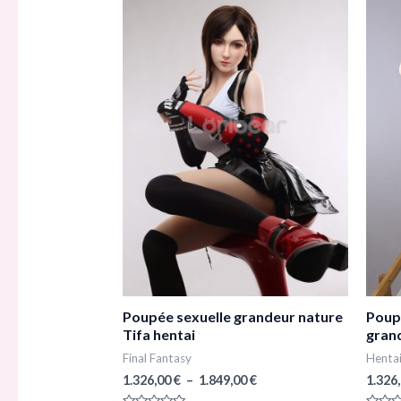
1.326,00 €
a
à
1.849,00 €
plusieurs
variations.
Les
options
peuvent
être
choisies
sur
la
page
du
Poupée sexuelle grandeur nature
Poup
produit
Tifa hentai
gran
Final Fantasy
Henta
1.326,00
€
–
1.849,00
€
1.326