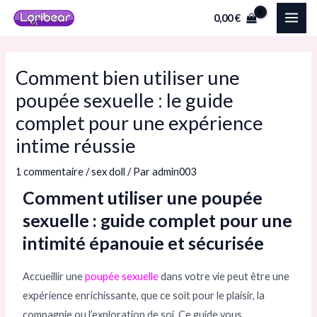
Aller
Navigation
MAI
0,00
€
au
des
ME
contenu
articles
Comment bien utiliser une
poupée sexuelle : le guide
complet pour une expérience
intime réussie
1 commentaire
/
sex doll
/ Par
admin003
Comment utiliser une poupée
sexuelle : guide complet pour une
intimité épanouie et sécurisée
Accueillir une
poupée sexuelle
dans votre vie peut être une
expérience enrichissante, que ce soit pour le plaisir, la
compagnie ou l’exploration de soi. Ce guide vous