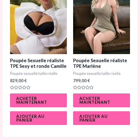
Poupée Sexuelle réaliste
Poupée Sexuelle réaliste
TPE Sexy et ronde Camille​
TPE Marlène​
Poupée sexuelle taille réelle
Poupée sexuelle taille réelle
829,00
€
799,00
€
N
N
o
o
ACHETER
ACHETER
t
t
MAINTENANT
MAINTENANT
e
e
0
0
s
s
u
u
AJOUTER AU
AJOUTER AU
r
r
PANIER
PANIER
5
5