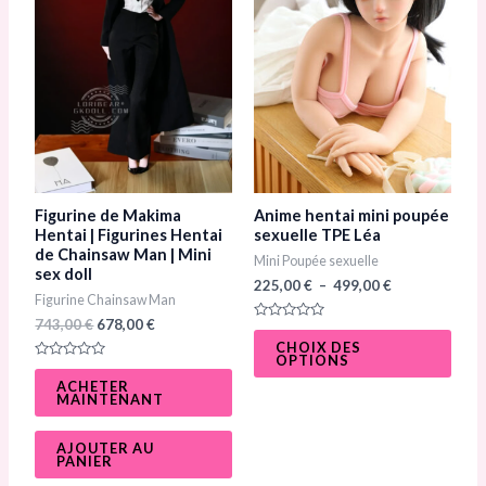
varia
Les
opti
peuv
être
chois
sur
Figurine de Makima
Anime hentai mini poupée
la
Hentai | Figurines Hentai
sexuelle TPE Léa
de Chainsaw Man | Mini
Mini Poupée sexuelle
page
sex doll
225,00
€
–
499,00
€
du
Figurine Chainsaw Man
prod
743,00
€
678,00
€
N
o
CHOIX DES
t
OPTIONS
N
e
o
0
ACHETER
t
s
MAINTENANT
e
u
0
r
s
5
u
AJOUTER AU
r
PANIER
5