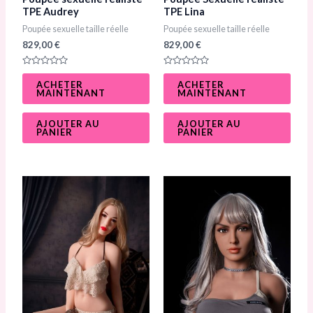
TPE Audrey​
TPE Lina
Poupée sexuelle taille réelle
Poupée sexuelle taille réelle
829,00
€
829,00
€
N
N
o
o
ACHETER
ACHETER
t
t
MAINTENANT
MAINTENANT
e
e
0
0
s
s
u
u
AJOUTER AU
AJOUTER AU
r
r
PANIER
PANIER
5
5