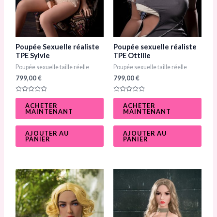
Poupée Sexuelle réaliste
Poupée sexuelle réaliste
TPE Sylvie
TPE Ottilie
Poupée sexuelle taille réelle
Poupée sexuelle taille réelle
799,00
€
799,00
€
N
N
o
o
ACHETER
ACHETER
t
t
MAINTENANT
MAINTENANT
e
e
0
0
s
s
u
u
AJOUTER AU
AJOUTER AU
r
r
PANIER
PANIER
5
5