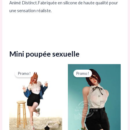
Animé Distinct.Fabriquée en silicone de haute qualité pour
une sensation réaliste.
Mini poupée sexuelle
Le
Le
Le
Le
prix
prix
prix
prix
Promo !
Promo !
initial
actuel
initial
actuel
était :
est :
était :
est :
743,00 €.
678,00 €.
743,00 €.
678,00 €.