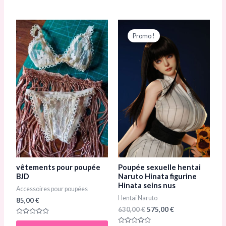
Le
Le
prix
prix
Promo !
initial
actuel
était :
est :
630,00 €.
575,00 €.
vêtements pour poupée
Poupée sexuelle hentai
BJD
Naruto Hinata figurine
Hinata seins nus
Accessoires pour poupées
Hentai Naruto
85,00
€
630,00
€
575,00
€
N