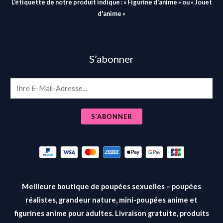
L'étiquette de notre produit indique : « Figurine d'anime » ou « Jouet
d'anime »
S’abonner
E
m
a
S’ABONNER
i
l
*
Meilleure boutique de poupées sexuelles – poupées
réalistes, grandeur nature, mini-poupées anime et
figurines anime pour adultes. Livraison gratuite, produits