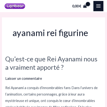
Aller
MAI
0,00
€
au
ME
contenu
ayanami rei figurine
Qu’est-ce que Rei Ayanami nous
Qu’est-
ce
a vraiment apporté ?
que
Rei
Laisser un commentaire
Ayanami
Rei Ayanami a conquis d’innombrables fans Dans l’univers de
nous
l’animation, certains personnages, grâce à leur aura
a
mystérieuse et unique, ont conquis le cœur d’innombrables
vraiment