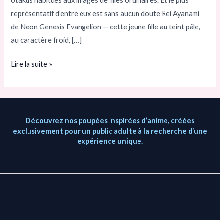
otakus habitués aux images de filles ordinaires. Et le plus
apporté
représentatif d’entre eux est sans aucun doute Rei Ayanami
?
de Neon Genesis Evangelion — cette jeune fille au teint pâle,
au caractère froid, […]
Lire la suite »
Découvrez nos poupées inspirées d’anime, créées
exclusivement pour un public adulte à la recherche d’une
expérience unique.