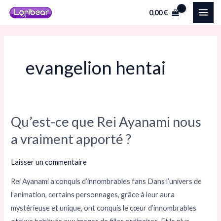
Aller
MAI
0,00
€
au
ME
contenu
evangelion hentai
Qu’est-ce que Rei Ayanami nous
Qu’est-
ce
a vraiment apporté ?
que
Rei
Laisser un commentaire
Ayanami
Rei Ayanami a conquis d’innombrables fans Dans l’univers de
nous
l’animation, certains personnages, grâce à leur aura
a
mystérieuse et unique, ont conquis le cœur d’innombrables
vraiment