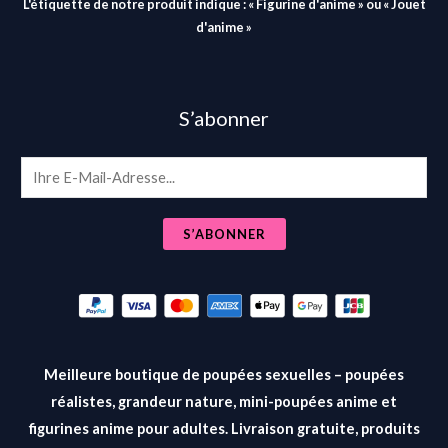
L'étiquette de notre produit indique : « Figurine d'anime » ou « Jouet
d'anime »
S’abonner
E
m
a
S’ABONNER
i
l
*
Meilleure boutique de poupées sexuelles – poupées
réalistes, grandeur nature, mini-poupées anime et
figurines anime pour adultes. Livraison gratuite, produits