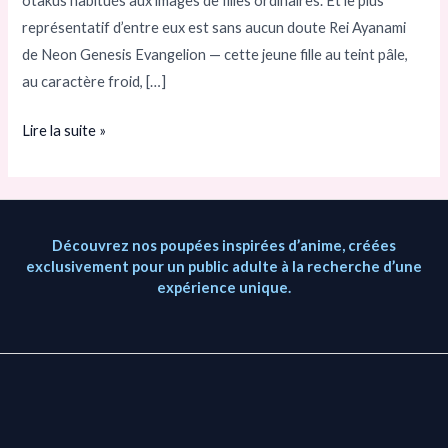
otakus habitués aux images de filles ordinaires. Et le plus
apporté
représentatif d’entre eux est sans aucun doute Rei Ayanami
?
de Neon Genesis Evangelion — cette jeune fille au teint pâle,
au caractère froid, […]
Lire la suite »
Découvrez nos poupées inspirées d’anime, créées
exclusivement pour un public adulte à la recherche d’une
expérience unique.