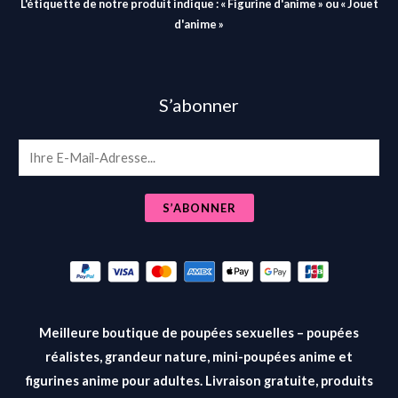
L'étiquette de notre produit indique : « Figurine d'anime » ou « Jouet
d'anime »
S’abonner
E
m
a
S’ABONNER
i
l
*
Meilleure boutique de poupées sexuelles – poupées
réalistes, grandeur nature, mini-poupées anime et
figurines anime pour adultes. Livraison gratuite, produits