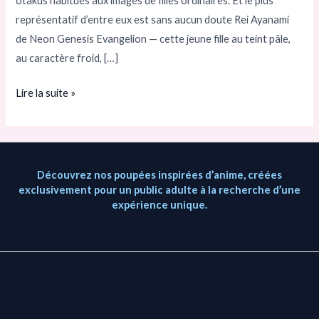
otakus habitués aux images de filles ordinaires. Et le plus
apporté
représentatif d’entre eux est sans aucun doute Rei Ayanami
?
de Neon Genesis Evangelion — cette jeune fille au teint pâle,
au caractère froid, […]
Lire la suite »
Découvrez nos poupées inspirées d’anime, créées
exclusivement pour un public adulte à la recherche d’une
expérience unique.