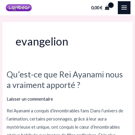
Aller
MAI
0,00
€
au
ME
contenu
evangelion
Qu’est-ce que Rei Ayanami nous
Qu’est-
ce
a vraiment apporté ?
que
Rei
Laisser un commentaire
Ayanami
Rei Ayanami a conquis d’innombrables fans Dans l’univers de
nous
l’animation, certains personnages, grâce à leur aura
a
mystérieuse et unique, ont conquis le cœur d’innombrables
vraiment