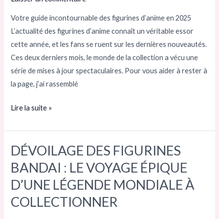
personnages
d’anime
Votre guide incontournable des figurines d’anime en 2025
:
L’actualité des figurines d’anime connaît un véritable essor
les
cette année, et les fans se ruent sur les dernières nouveautés.
mises
Ces deux derniers mois, le monde de la collection a vécu une
à
série de mises à jour spectaculaires. Pour vous aider à rester à
jour
la page, j’ai rassemblé
les
plus
Lire la suite »
chaudes
de
2025
DÉVOILAGE DES FIGURINES
DÉVOILAGE
à
DES
BANDAI : LE VOYAGE ÉPIQUE
ne
FIGURINES
D’UNE LÉGENDE MONDIALE À
pas
BANDAI :
COLLECTIONNER
manquer
LE
!
VOYAGE