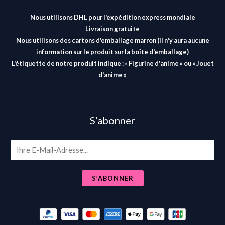
Nous utilisons DHL pour l'expédition express mondiale
Livraison gratuite
Nous utilisons des cartons d'emballage marron (il n'y aura aucune
information sur le produit sur la boîte d'emballage)
L'étiquette de notre produit indique : « Figurine d'anime » ou « Jouet
d'anime »
S’abonner
E
m
a
S’ABONNER
i
l
*