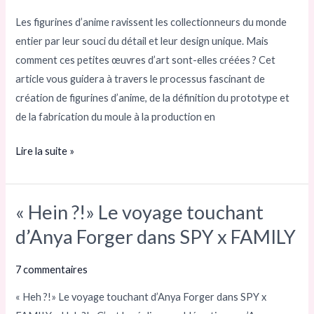
aperçu
Les figurines d’anime ravissent les collectionneurs du monde
des
entier par leur souci du détail et leur design unique. Mais
coulisses
comment ces petites œuvres d’art sont-elles créées ? Cet
de
article vous guidera à travers le processus fascinant de
la
création de figurines d’anime, de la définition du prototype et
production
de la fabrication du moule à la production en
Lire la suite »
« Hein ?!» Le voyage touchant
« Hein ?!»
Le
d’Anya Forger dans SPY x FAMILY
voyage
touchant
7 commentaires
d’Anya
« Heh ?!» Le voyage touchant d’Anya Forger dans SPY x
Forger