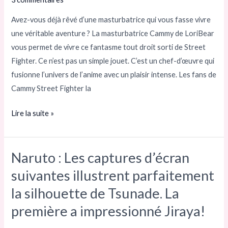
Pocket
Cat
Avez-vous déjà rêvé d’une masturbatrice qui vous fasse vivre
–
une véritable aventure ? La masturbatrice Cammy de LoriBear
la
vous permet de vivre ce fantasme tout droit sorti de Street
porte
Fighter. Ce n’est pas un simple jouet. C’est un chef-d’œuvre qui
d’entrée
fusionne l’univers de l’anime avec un plaisir intense. Les fans de
vers
Cammy Street Fighter la
l’Élysée
de
Lire la suite »
Street
Fighter
Naruto : Les captures d’écran
Naruto :
Les
suivantes illustrent parfaitement
captures
la silhouette de Tsunade. La
d’écran
première a impressionné Jiraya!
suivantes
illustrent