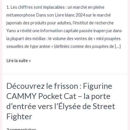
poupées
1. Les chiffres sont implacables : un marché en pleine
sexuelles
métamorphose Dans son Livre blanc 2024 sur le marché
de
japonais des produits pour adultes, l’institut de recherche
collection
Yano a révélé une information capitale passée inaperçue dans
ont
la plupart des médias : le volume des ventes de « mini ​​poupées
discrètement
sexuelles de type anime » (définies comme des poupées de […]
conquis
les
Lire la suite »
chambres
à
coucher
Découvrez le frisson : Figurine
Découvrez
le
CAMMY Pocket Cat – la porte
frisson
d’entrée vers l’Élysée de Street
:
Fighter
Figurine
CAMMY
3 commentaires