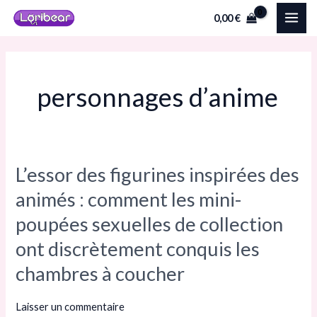
Aller
Pagination
MAI
0,00
€
au
d’article
ME
contenu
personnages d’anime
L’essor des figurines inspirées des
L’essor
des figurines
animés : comment les mini-
inspirées
poupées sexuelles de collection
des
ont discrètement conquis les
animés :
comment
chambres à coucher
les
mini-
Laisser un commentaire