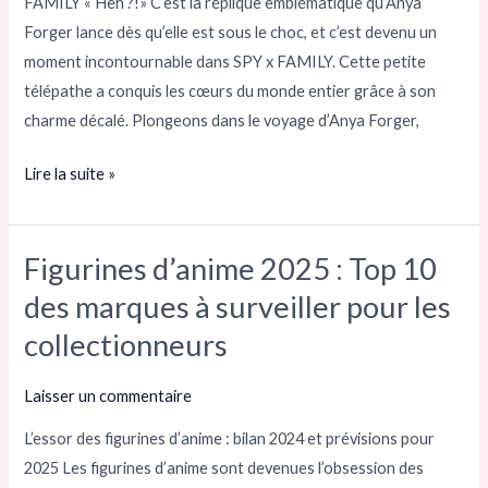
FAMILY « Heh ?!» C’est la réplique emblématique qu’Anya
dans
Forger lance dès qu’elle est sous le choc, et c’est devenu un
SPY
moment incontournable dans SPY x FAMILY. Cette petite
x
télépathe a conquis les cœurs du monde entier grâce à son
FAMILY
charme décalé. Plongeons dans le voyage d’Anya Forger,
Lire la suite »
Figurines d’anime 2025 : Top 10
Figurines
d’anime
des marques à surveiller pour les
2025 :
collectionneurs
Top
10
Laisser un commentaire
des
L’essor des figurines d’anime : bilan 2024 et prévisions pour
marques
2025 Les figurines d’anime sont devenues l’obsession des
à