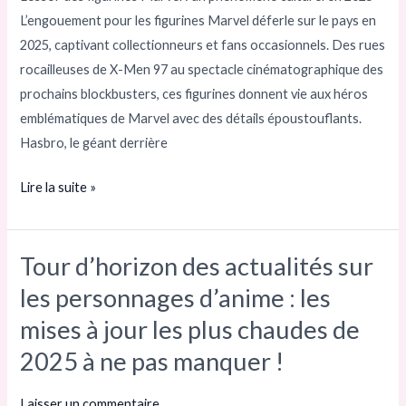
les
L’engouement pour les figurines Marvel déferle sur le pays en
plus
2025, captivant collectionneurs et fans occasionnels. Des rues
populaires
rocailleuses de X-Men 97 au spectacle cinématographique des
de
prochains blockbusters, ces figurines donnent vie aux héros
2025
emblématiques de Marvel avec des détails époustouflants.
captivent
Hasbro, le géant derrière
les
fans
Lire la suite »
Tour d’horizon des actualités sur
Tour
d’horizon
les personnages d’anime : les
des
mises à jour les plus chaudes de
actualités
2025 à ne pas manquer !
sur
les
Laisser un commentaire