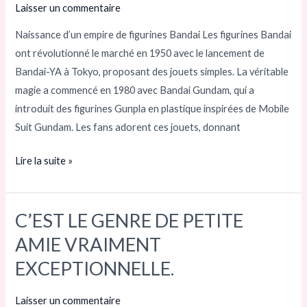
Laisser un commentaire
ÉPIQUE
D’UNE
Naissance d’un empire de figurines Bandai Les figurines Bandai
LÉGENDE
ont révolutionné le marché en 1950 avec le lancement de
MONDIALE
Bandai-YA à Tokyo, proposant des jouets simples. La véritable
À
magie a commencé en 1980 avec Bandai Gundam, qui a
COLLECTIONNER
introduit des figurines Gunpla en plastique inspirées de Mobile
Suit Gundam. Les fans adorent ces jouets, donnant
Lire la suite »
C’EST LE GENRE DE PETITE
C’EST
LE
AMIE VRAIMENT
GENRE
EXCEPTIONNELLE.
DE
PETITE
Laisser un commentaire