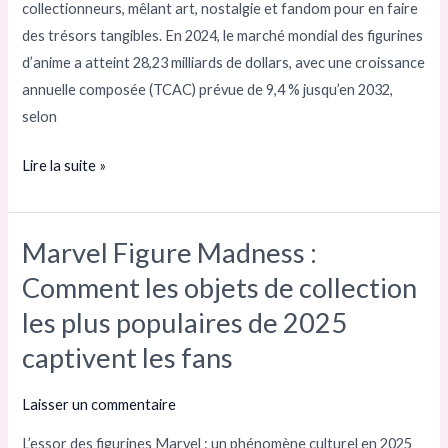
collectionneurs, mêlant art, nostalgie et fandom pour en faire
surveiller
des trésors tangibles. En 2024, le marché mondial des figurines
pour
d’anime a atteint 28,23 milliards de dollars, avec une croissance
les
annuelle composée (TCAC) prévue de 9,4 % jusqu’en 2032,
collectionneurs
selon
Lire la suite »
Marvel Figure Madness :
Marvel
Figure
Comment les objets de collection
Madness :
les plus populaires de 2025
Comment
captivent les fans
les
objets
Laisser un commentaire
de
collection
L’essor des figurines Marvel : un phénomène culturel en 2025