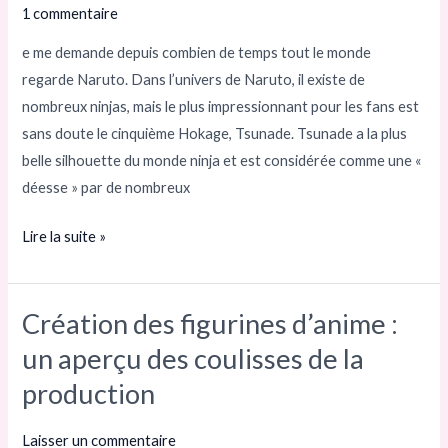
1 commentaire
parfaitement
la
e me demande depuis combien de temps tout le monde
silhouette
regarde Naruto. Dans l’univers de Naruto, il existe de
de
nombreux ninjas, mais le plus impressionnant pour les fans est
Tsunade.
sans doute le cinquième Hokage, Tsunade. Tsunade a la plus
La
belle silhouette du monde ninja et est considérée comme une «
première
déesse » par de nombreux
a
impressionné
Lire la suite »
Jiraya!
Création des figurines d’anime :
Création
des
un aperçu des coulisses de la
figurines
production
d’anime :
un
Laisser un commentaire