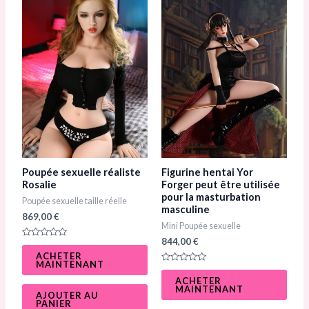
Poupée sexuelle réaliste
Figurine hentai Yor
Rosalie
Forger peut être utilisée
pour la masturbation
Poupée sexuelle taille réelle
masculine
869,00
€
Mini Poupée sexuelle
844,00
€
N
o
ACHETER
t
MAINTENANT
e
N
0
o
ACHETER
s
t
MAINTENANT
u
e
AJOUTER AU
r
0
PANIER