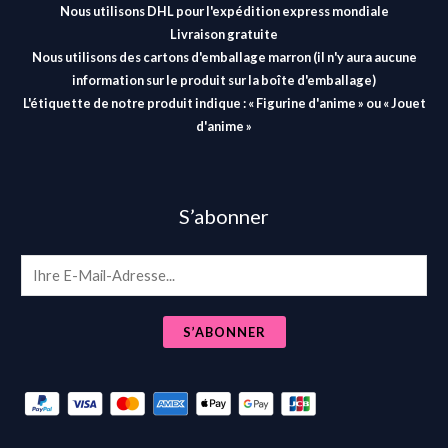
Nous utilisons DHL pour l'expédition express mondiale
Livraison gratuite
Nous utilisons des cartons d'emballage marron (il n'y aura aucune
information sur le produit sur la boîte d'emballage)
L'étiquette de notre produit indique : « Figurine d'anime » ou « Jouet
d'anime »
S’abonner
E
m
a
S’ABONNER
i
l
*