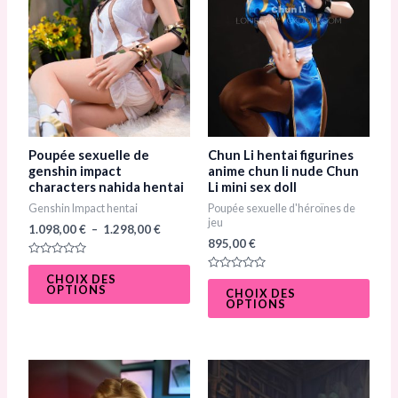
variations.
varia
Les
Les
options
opti
peuvent
peuv
être
être
choisies
chois
sur
sur
Poupée sexuelle de
Chun Li hentai figurines
la
la
genshin impact
anime chun li nude Chun
characters nahida hentai
Li mini sex doll
page
page
Genshin Impact hentai
Poupée sexuelle d'héroïnes de
du
du
jeu
1.098,00
€
–
1.298,00
€
produit
prod
895,00
€
N
o
CHOIX DES
N
t
OPTIONS
o
CHOIX DES
e
t
OPTIONS
0
e
s
0
u
s
r
u
5
r
5