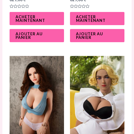
N
N
o
o
ACHETER
ACHETER
t
t
MAINTENANT
MAINTENANT
e
e
0
0
s
s
u
u
AJOUTER AU
AJOUTER AU
r
r
PANIER
PANIER
5
5