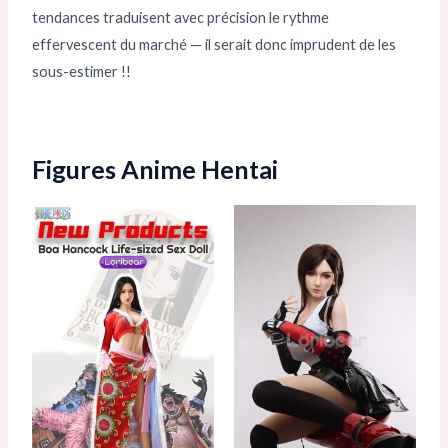
tendances traduisent avec précision le rythme
effervescent du marché — il serait donc imprudent de les
sous-estimer !!
Figures Anime Hentai
Plage
Plage
Ce
Ce
de
de
produit
prod
prix :
prix :
1.326,00 €
1.326,00 €
a
a
à
à
1.849,00 €
1.849,00 €
plusieurs
plusi
variations.
varia
Les
Les
options
opti
peuvent
peuv
être
être