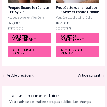
Poupée Sexuelle réaliste
Poupée Sexuelle réaliste
TPE Sylvie
TPE Sexy et ronde Camille​
Poupée sexuelle taille réelle
Poupée sexuelle taille réelle
829,00
€
829,00
€
N
N
o
o
ACHETER
ACHETER
t
t
MAINTENANT
MAINTENANT
e
e
0
0
s
s
u
u
AJOUTER AU
AJOUTER AU
r
r
PANIER
PANIER
5
5
←
Article précédent
Article suivant
→
Laisser un commentaire
Votre adresse e-mail ne sera pas publiée.
Les champs