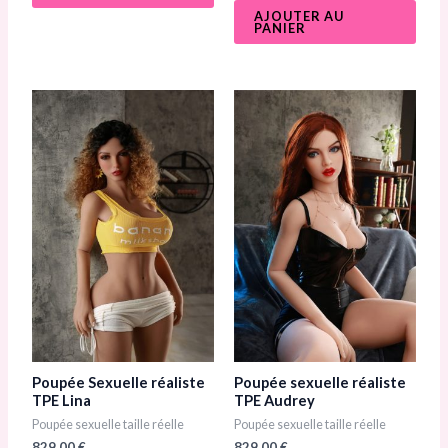
5
s
u
AJOUTER AU
r
PANIER
5
Poupée Sexuelle réaliste
Poupée sexuelle réaliste
TPE Lina
TPE Audrey​
Poupée sexuelle taille réelle
Poupée sexuelle taille réelle
829,00
€
829,00
€