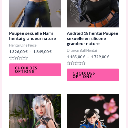
peuvent
peuv
être
être
choisies
chois
sur
sur
Poupée sexuelle Nami
Android 18 hentai Poupée
la
la
hentai grandeur nature
sexuelle en silicone
grandeur nature
Hentai One Piece
page
page
Dragon Ball Hentai
1.326,00
€
–
1.849,00
€
du
du
1.185,00
€
–
1.729,00
€
produit
prod
N
o
CHOIX DES
N
t
OPTIONS
o
CHOIX DES
e
t
OPTIONS
0
e
s
0
u
s
r
u
5
r
5
Plage
Ce
Ce
de
produit
prod
prix :
1.098,00 €
a
a
à
1.298,00 €
plusieurs
plusi