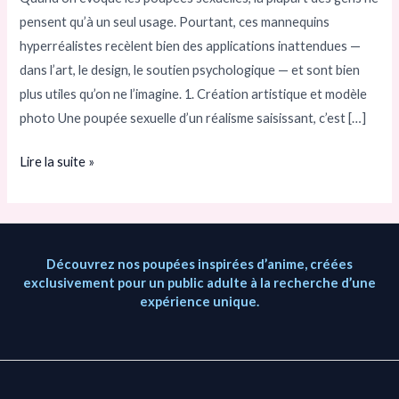
pensent qu’à un seul usage. Pourtant, ces mannequins
bien
hyperréalistes recèlent bien des applications inattendues —
plus
dans l’art, le design, le soutien psychologique — et sont bien
que
plus utiles qu’on ne l’imagine. 1. Création artistique et modèle
vous
photo Une poupée sexuelle d’un réalisme saisissant, c’est […]
ne
le
Lire la suite »
pensez
Découvrez nos poupées inspirées d’anime, créées
exclusivement pour un public adulte à la recherche d’une
expérience unique.