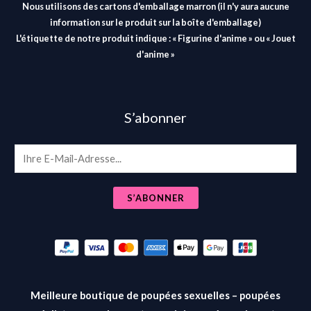
Nous utilisons des cartons d'emballage marron (il n'y aura aucune
information sur le produit sur la boîte d'emballage)
L'étiquette de notre produit indique : « Figurine d'anime » ou « Jouet
d'anime »
S’abonner
E
m
a
S’ABONNER
i
l
*
Meilleure boutique de poupées sexuelles – poupées