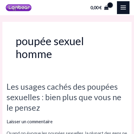
Aller
MAI
0,00
€
au
ME
contenu
poupée sexuel
homme
Les usages cachés des poupées
Les
usages
sexuelles : bien plus que vous ne
cachés
le pensez
des
poupées
Laisser un commentaire
sexuelles
Quand on évoque les poupées sexuelles, la plupart des gens ne
: