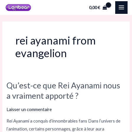
Aller
MAI
0,00
€
au
ME
contenu
rei ayanami from
evangelion
Qu’est-ce que Rei Ayanami nous
Qu’est-
ce
a vraiment apporté ?
que
Rei
Laisser un commentaire
Ayanami
Rei Ayanami a conquis d’innombrables fans Dans l’univers de
nous
l’animation, certains personnages, grâce à leur aura
a