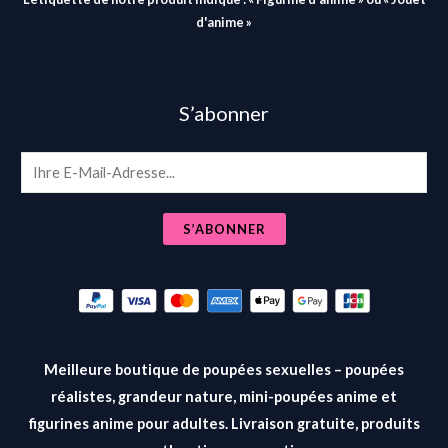
d'anime »
S’abonner
E
m
a
S’ABONNER
i
l
*
Meilleure boutique de poupées sexuelles – poupées
réalistes, grandeur nature, mini-poupées anime et
figurines anime pour adultes. Livraison gratuite, produits