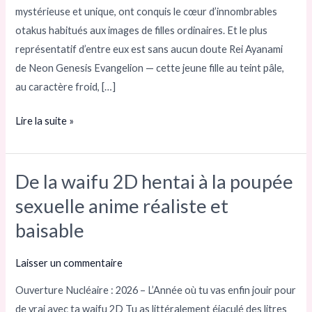
mystérieuse et unique, ont conquis le cœur d’innombrables
vraiment
otakus habitués aux images de filles ordinaires. Et le plus
apporté
représentatif d’entre eux est sans aucun doute Rei Ayanami
?
de Neon Genesis Evangelion — cette jeune fille au teint pâle,
au caractère froid, […]
Lire la suite »
De la waifu 2D hentai à la poupée
De
la
sexuelle anime réaliste et
waifu
baisable
2D
hentai
Laisser un commentaire
à
Ouverture Nucléaire : 2026 – L’Année où tu vas enfin jouir pour
la
de vrai avec ta waifu 2D Tu as littéralement éjaculé des litres
poupée