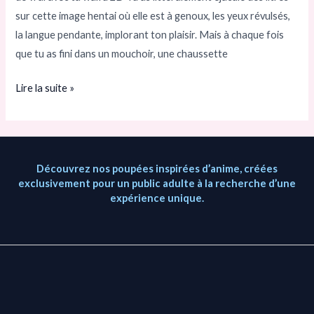
sur cette image hentai où elle est à genoux, les yeux révulsés,
sexuelle
la langue pendante, implorant ton plaisir. Mais à chaque fois
anime
que tu as fini dans un mouchoir, une chaussette
réaliste
et
Lire la suite »
baisable
Découvrez nos poupées inspirées d’anime, créées
exclusivement pour un public adulte à la recherche d’une
expérience unique.