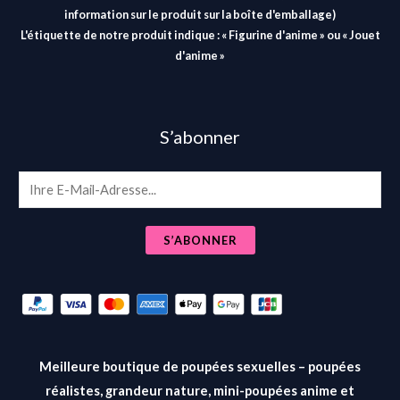
information sur le produit sur la boîte d'emballage)
L'étiquette de notre produit indique : « Figurine d'anime » ou « Jouet
d'anime »
S’abonner
E
m
a
S’ABONNER
i
l
*
Meilleure boutique de poupées sexuelles – poupées
réalistes, grandeur nature, mini-poupées anime et