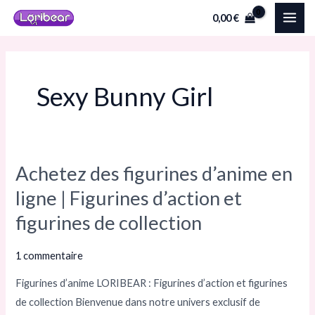
Aller
MAI
0,00
€
au
ME
contenu
Sexy Bunny Girl
Achetez des figurines d’anime en
Achetez
des
ligne | Figurines d’action et
figurines
figurines de collection
d’anime
en
1 commentaire
ligne
Figurines d’anime LORIBEAR : Figurines d’action et figurines
|
de collection Bienvenue dans notre univers exclusif de
Figurines